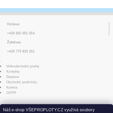
Ostrava
+420 602 651 554
Židněves
+420 773 833 331
Velkoobchodní prodej
Kontakty
Doprava
Obchodní podmínky
Kariéra
GDPR
icons8.com
Náš e-shop VŠEPROPLOTY.CZ využívá soubory