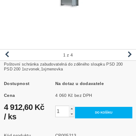
1
z 4
Poštovní schránka zabudovatelná do zděného sloupku PSD 200
PSD 200 1xzvonek,1xjmenovka
Dostupnost
Na dotaz u dodavatele
Cena
4 060 Kč bez DPH
4 912,60 Kč
/ ks
Kód produktu
CP005213