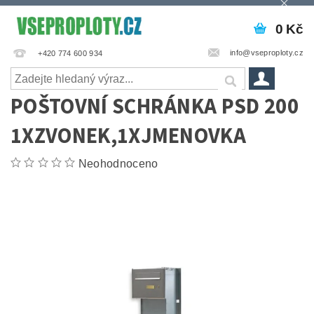
0 Kč
info@vseproploty.cz
+420 774 600 934
POŠTOVNÍ SCHRÁNKA PSD 200
1XZVONEK,1XJMENOVKA
Neohodnoceno