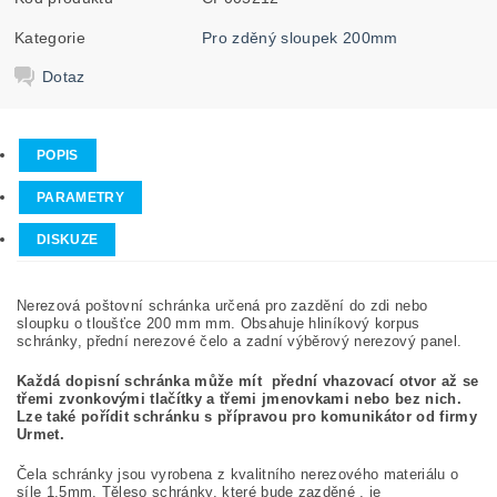
Kategorie
Pro zděný sloupek 200mm
Dotaz
POPIS
PARAMETRY
DISKUZE
Nerezová poštovní schránka určená pro zazdění do zdi nebo
sloupku o tloušťce 200 mm mm. Obsahuje hliníkový korpus
schránky, přední nerezové čelo a zadní výběrový nerezový panel.
Každá dopisní schránka může mít přední vhazovací otvor až se
třemi zvonkovými tlačítky a třemi jmenovkami nebo bez nich.
Lze také pořídit schránku s přípravou pro komunikátor od firmy
Urmet.
Čela schránky jsou vyrobena z kvalitního nerezového materiálu o
síle 1.5mm. Těleso schránky, které bude zazděné , je