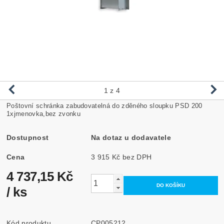
1
z 4
Poštovní schránka zabudovatelná do zděného sloupku PSD 200
1xjmenovka,bez zvonku
Dostupnost
Na dotaz u dodavatele
Cena
3 915 Kč bez DPH
4 737,15 Kč
/ ks
Kód produktu
CP005212