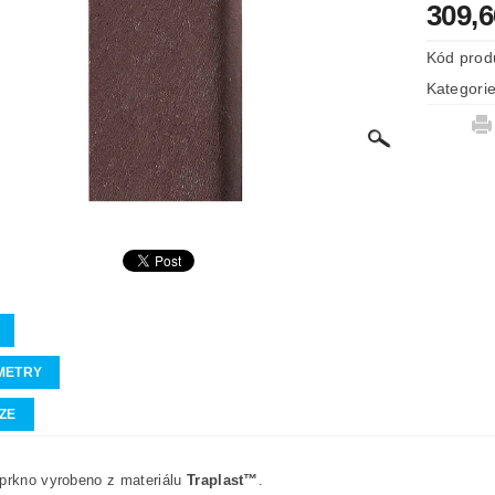
309,
Kód prod
Kategori
METRY
ZE
prkno vyrobeno z materiálu
Traplast™
.