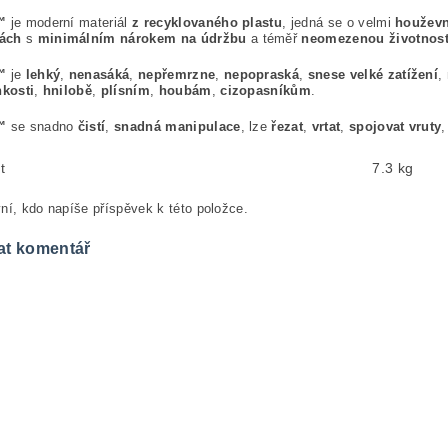
™
je moderní materiál
z recyklovaného plastu
, jedná se o velmi
houževn
ách
s
minimálním nárokem na údržbu
a téměř
neomezenou životnost
™
je
lehký
,
nenasáká
,
nepřemrzne
,
nepopraská
,
snese velké zatížení
,
hkosti
,
hnilobě
,
plísním
,
houbám
,
cizopasníkům
.
™
se snadno
čistí
,
snadná manipulace
, lze
řezat
,
vrtat
,
spojovat vruty
t
7.3 kg
ní, kdo napíše příspěvek k této položce.
at komentář