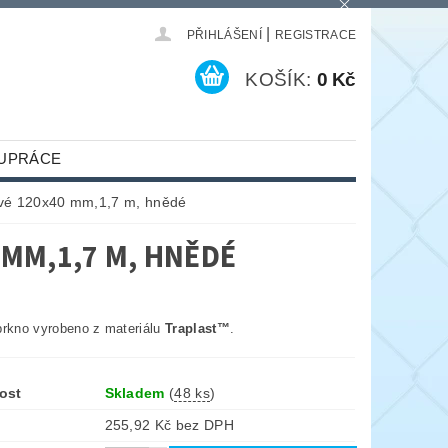
|
PŘIHLÁŠENÍ
REGISTRACE
KOŠÍK:
0 Kč
UPRÁCE
ové 120x40 mm,1,7 m, hnědé
MM,1,7 M, HNĚDÉ
prkno vyrobeno z materiálu
Traplast™
.
ost
Skladem
(
48 ks
)
255,92 Kč bez DPH