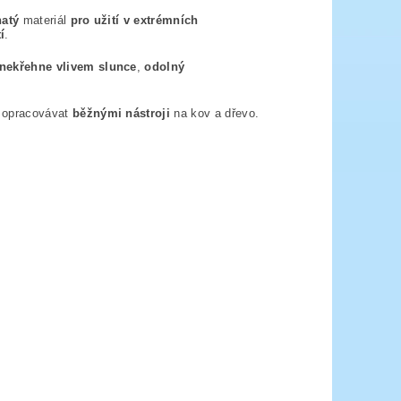
atý
materiál
pro užití v extrémních
í
.
nekřehne vlivem slunce
,
odolný
, opracovávat
běžnými nástroji
na kov a dřevo.