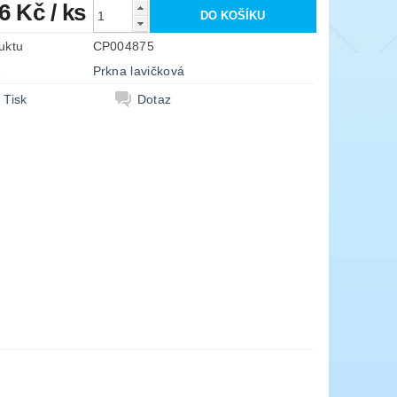
66 Kč
/ ks
uktu
CP004875
e
Prkna lavičková
Tisk
Dotaz