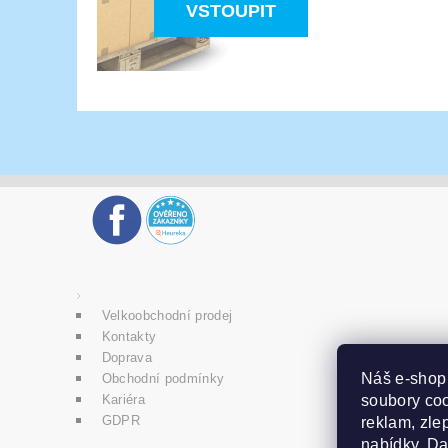
VSTOUPIT
Velkoobchodní prodej
Kontakty
Doprava
Náš e-sho
Obchodní podmínky
soubory coo
Kariéra
GDPR
reklam, zlep
nabídky. D