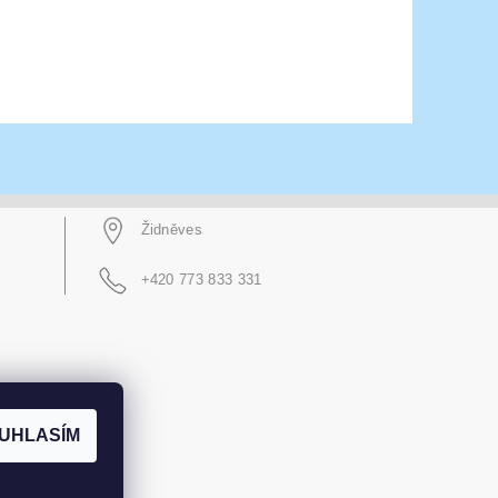
Židněves
+420 773 833 331
UHLASÍM