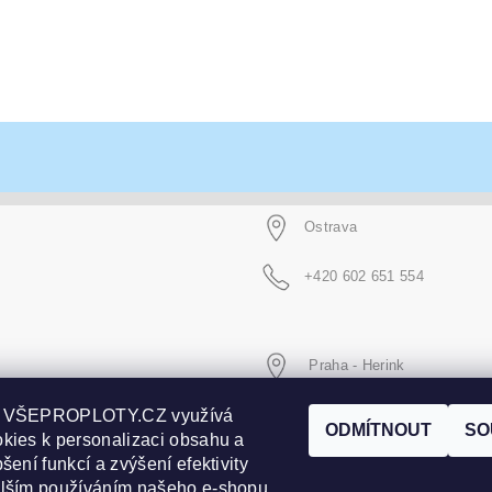
Ostrava
+420 602 651 554
Praha - Herink
p VŠEPROPLOTY.CZ využívá
+420 606 020 266
ODMÍTNOUT
SO
kies k personalizaci obsahu a
šení funkcí a zvýšení efektivity
alším používáním našeho e-shopu