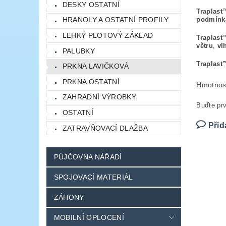
DESKY OSTATNÍ
Traplast
HRANOLY A OSTATNÍ PROFILY
podmínk
LEHKÝ PLOTOVÝ ZÁKLAD
Traplast
větru
,
vl
PALUBKY
Traplast
PRKNA LAVIČKOVÁ
PRKNA OSTATNÍ
Hmotnos
ZAHRADNÍ VÝROBKY
Buďte prv
OSTATNÍ
Přid
ZATRAVŇOVACÍ DLAŽBA
PŮJČOVNA NÁŘADÍ
SPOJOVACÍ MATERIÁL
ZÁHONY
MOBILNÍ OPLOCENÍ