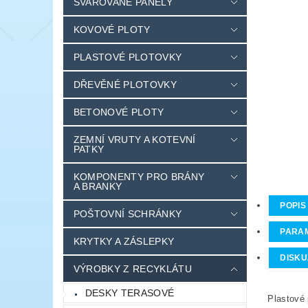
SVAŘOVANÉ PANELY
KOVOVÉ PLOTY
PLASTOVÉ PLOTOVKY
DŘEVĚNÉ PLOTOVKY
BETONOVÉ PLOTY
ZEMNÍ VRUTY A KOTEVNÍ
PATKY
KOMPONENTY PRO BRÁNY
A BRANKY
POPIS
POŠTOVNÍ SCHRÁNKY
PARA
KRYTKY A ZÁSLEPKY
DISKU
VÝROBKY Z RECYKLÁTU
DESKY TERASOVÉ
Plastové 