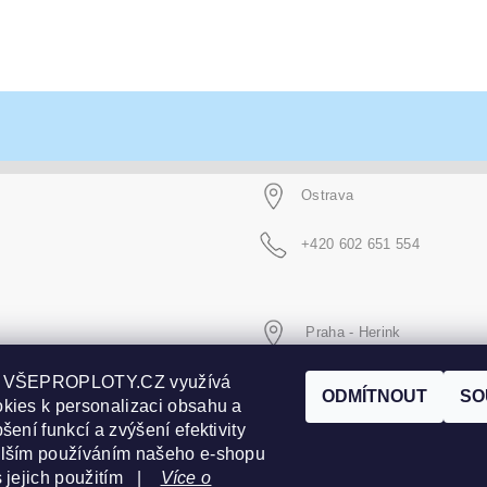
Ostrava
+420 602 651 554
Praha - Herink
p VŠEPROPLOTY.CZ využívá
+420 606 020 266
ODMÍTNOUT
SO
kies k personalizaci obsahu a
šení funkcí a zvýšení efektivity
alším používáním našeho e-shopu
s jejich použitím |
Více o