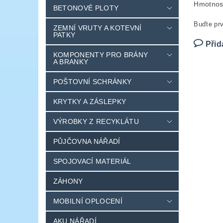
Hmotnos
BETONOVÉ PLOTY
Buďte prv
ZEMNÍ VRUTY A KOTEVNÍ
PATKY
Přid
KOMPONENTY PRO BRÁNY
A BRANKY
POŠTOVNÍ SCHRÁNKY
KRYTKY A ZÁSLEPKY
VÝROBKY Z RECYKLÁTU
PŮJČOVNA NÁŘADÍ
SPOJOVACÍ MATERIÁL
ZÁHONY
MOBILNÍ OPLOCENÍ
AKU NÁŘADÍ