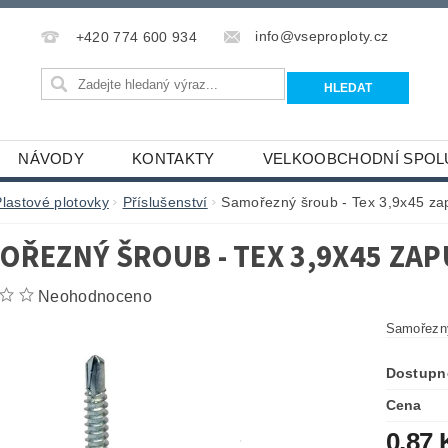
info@vseproploty.cz
+420 774 600 934
NÁVODY
KONTAKTY
VELKOOBCHODNÍ SPOL
Plastové plotovky
Příslušenství
Samořezný šroub - Tex 3,9x45 za
OŘEZNÝ ŠROUB - TEX 3,9X45 ZA
Neohodnoceno
Samořezný
Dostupn
Cena
0,87