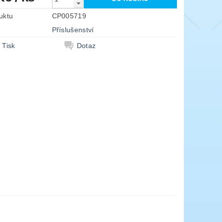
uktu
CP005719
e
Příslušenství
Tisk
Dotaz