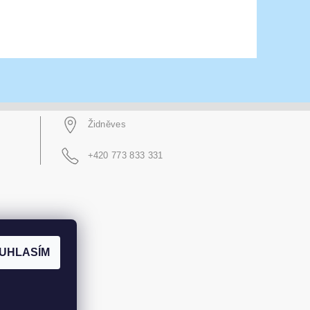
Židněves
+420 773 833 331
UHLASÍM