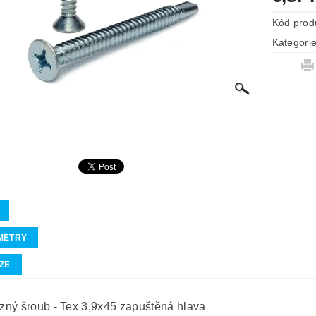
Kód prod
Kategori
METRY
ZE
ný šroub - Tex 3,9x45 zapuštěná hlava