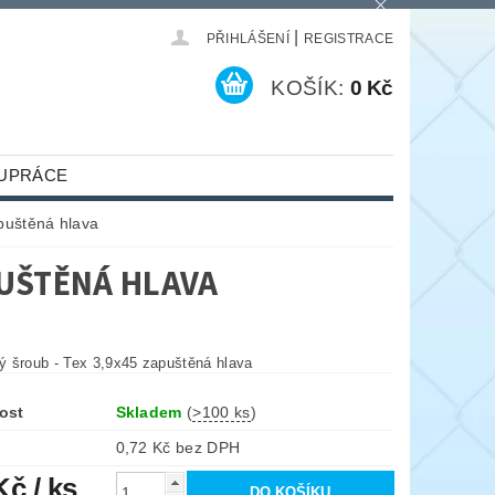
|
PŘIHLÁŠENÍ
REGISTRACE
KOŠÍK:
0 Kč
UPRÁCE
puštěná hlava
PUŠTĚNÁ HLAVA
 šroub - Tex 3,9x45 zapuštěná hlava
ost
Skladem
(
>100 ks
)
0,72 Kč bez DPH
 Kč
/ ks