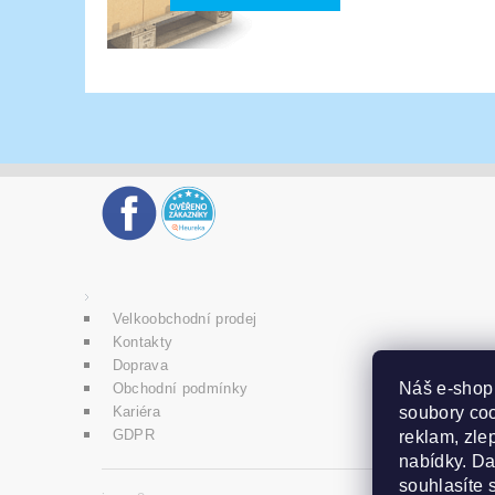
Velkoobchodní prodej
Kontakty
Doprava
Náš e-sho
Obchodní podmínky
soubory coo
Kariéra
GDPR
reklam, zlep
nabídky. D
souhlasíte 