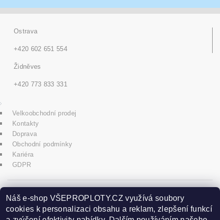
Ostrava
+420 602 651 554
Židněves
+420 773 833 331
Velkoobchodní prodej
Kontakty
Doprava
Obchodní podmínky
Kariéra
GDPR
icons8.com
Náš e-shop VŠEPROPLOTY.CZ využívá soubory
cookies k personalizaci obsahu a reklam, zlepšení funkcí
a zvýšení efektivity nabídky. Dalším používáním našeho