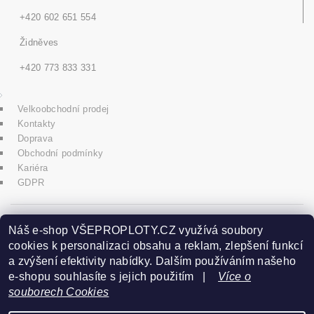
+420 602 651 554
Židněves
+420 773 833 331
Velkoobchodní prodej
Kontakty
Doprava
Obchodní podmínky
Kariéra
GDPR
icons8.com
Náš e-shop VŠEPROPLOTY.CZ využívá soubory
cookies k personalizaci obsahu a reklam, zlepšení funkcí
a zvýšení efektivity nabídky. Dalším používáním našeho
Praha - Herink
e-shopu souhlasíte s jejich použitím |
Více o
souborech Cookies
+420 606 020 266