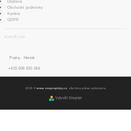
Doprava
Obchodní podmínky
Kariéra
GDPR
icons8.com
Praha - Herink
+420 606 020 266
2026 ©
www.vseproploty.cz
, všechna práva vyhrazena
Vytvořil Shoptet