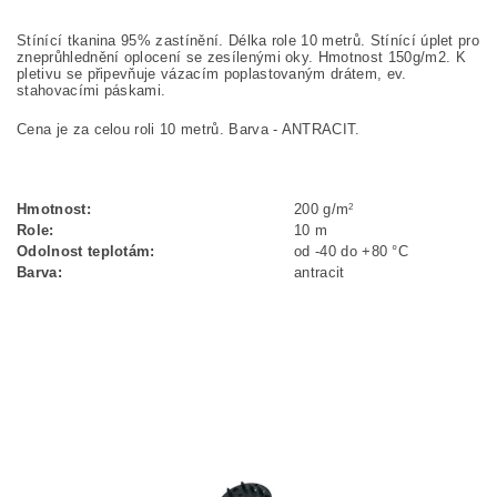
Stínící tkanina 95% zastínění. Délka role 10 metrů. Stínící úplet pro
zneprůhlednění oplocení se zesílenými oky. Hmotnost 150g/m2. K
pletivu se připevňuje vázacím poplastovaným drátem, ev.
stahovacími páskami.
Cena je za celou roli 10 metrů. Barva - ANTRACIT.
2
Hmotnost:
200 g/m
Role:
10 m
Odolnost teplotám:
od -40 do +80 °C
Barva:
antracit