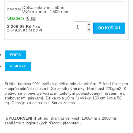
Délka role v m:: 50 m
CP005826
Výška v mm:: 1500 mm
Skladem
(
6 ks
)
3 206,08 Kč
/ ks
2 649,65 Kč bez DPH
POPIS
DISKUZE
Stínící tkanina 99%- výška a délka role dle výběru. Stínící úplet pro
zneprůhlednění oplocení. Se zesílenými oky. Hmotnost 220g/m2. K
pletivu se připevňuje vázacím zeleným poplastovaným drátem, ev.
stahovacími páskami. Délka role 10 m (u výšky 150 cm i role 50
m). Cena je za celou roli. Barva zelená.
UPOZORNĚNÍ!!!
Stínící tkaninu velikosti 1800mm a 2000mm
zasíláme z logistických důvodů přehnutou.