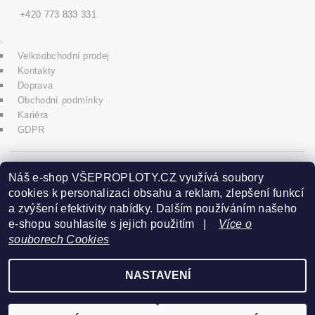
+420 773 833 331
Velkoobchodní prodej
Kontakty
Doprava
Obchodní podmínky
Kariéra
GDPR
icons8.com
Náš e-shop VŠEPROPLOTY.CZ využívá soubory
cookies k personalizaci obsahu a reklam, zlepšení funkcí
a zvýšení efektivity nabídky. Dalším používáním našeho
Praha - Herink
e-shopu souhlasíte s jejich použitím |
Více o
souborech Cookies
+420 606 020 266
NASTAVENÍ
2026 ©
www.vseproploty.cz
, všechna práva vyhrazena