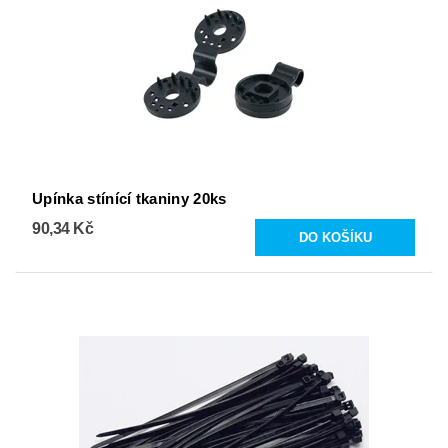
Upínka stínící tkaniny 20ks
90,34 Kč