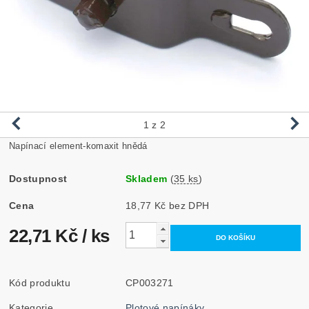
1
z 2
Napínací element-komaxit hnědá
Dostupnost
Skladem
(
35 ks
)
Cena
18,77 Kč bez DPH
22,71 Kč
/ ks
Kód produktu
CP003271
Kategorie
Plotové napínáky