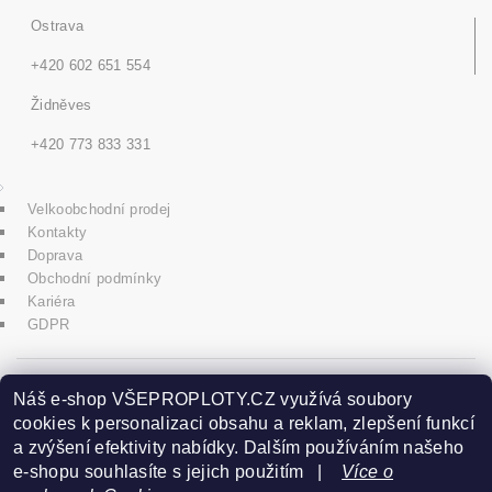
Ostrava
+420 602 651 554
Židněves
+420 773 833 331
Velkoobchodní prodej
Kontakty
Doprava
Obchodní podmínky
Kariéra
GDPR
icons8.com
Náš e-shop VŠEPROPLOTY.CZ využívá soubory
cookies k personalizaci obsahu a reklam, zlepšení funkcí
a zvýšení efektivity nabídky. Dalším používáním našeho
Praha - Herink
e-shopu souhlasíte s jejich použitím |
Více o