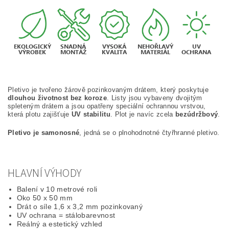
Pletivo je tvořeno žárově pozinkovaným drátem, který poskytuje
dlouhou životnost bez koroze
. Listy jsou vybaveny dvojitým
spleteným drátem a jsou opatřeny speciální ochrannou vrstvou,
která plotu zajišťuje
UV stabilitu
. Plot je navíc zcela
bezúdržbový
.
Pletivo je samonosné
, jedná se o plnohodnotné čtyřhranné pletivo.
HLAVNÍ VÝHODY
Balení v 10 metrové roli
Oko 50 x 50 mm
Drát o síle 1,6 x 3,2 mm pozinkovaný
UV ochrana = stálobarevnost
Reálný a estetický vzhled