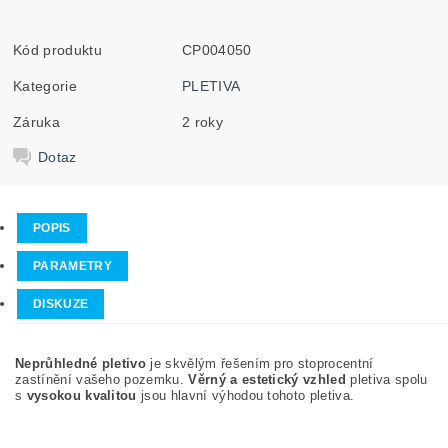
Kód produktu
CP004050
Kategorie
PLETIVA
Záruka
2 roky
Dotaz
POPIS
PARAMETRY
DISKUZE
Neprůhledné pletivo
je skvělým řešením pro stoprocentní
zastínění vašeho pozemku.
Věrný a estetický vzhled
pletiva spolu
s
vysokou kvalitou
jsou hlavní výhodou tohoto pletiva.