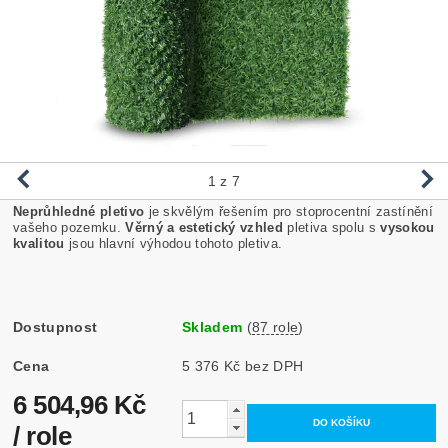
1
z 7
Neprůhledné pletivo
je skvělým řešením pro stoprocentní zastínění
vašeho pozemku.
Věrný a estetický vzhled
pletiva spolu s
vysokou
kvalitou
jsou hlavní výhodou tohoto pletiva.
Dostupnost
Skladem
(
87 role
)
Cena
5 376 Kč bez DPH
6 504,96 Kč
/ role