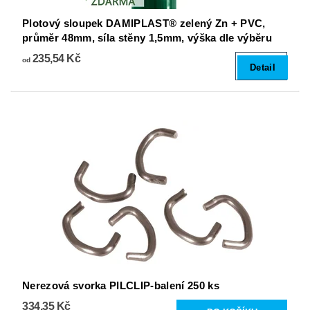
Plotový sloupek DAMIPLAST® zelený Zn + PVC,
průměr 48mm, síla stěny 1,5mm, výška dle výběru
235,54 Kč
od
Detail
Nerezová svorka PILCLIP-balení 250 ks
334,35 Kč