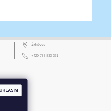
Židněves
+420 773 833 331
UHLASÍM