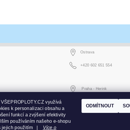
Ostrava
+420 602 651 554
Praha - Herink
p VŠEPROPLOTY.CZ využívá
+420 606 020 266
ODMÍTNOUT
SO
kies k personalizaci obsahu a
šení funkcí a zvýšení efektivity
alším používáním našeho e-shopu
s jejich použitím |
Více o