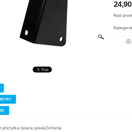
24,9
Kód prod
Kategori
METRY
ZE
příchytka žaluzie pravá/Zn/černá