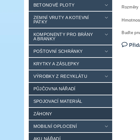
BETONOVÉ PLOTY
Rozměry
ZEMNÍ VRUTY A KOTEVNÍ
Hmotnos
PATKY
Buďte prv
KOMPONENTY PRO BRÁNY
A BRANKY
Přid
POŠTOVNÍ SCHRÁNKY
KRYTKY A ZÁSLEPKY
VÝROBKY Z RECYKLÁTU
PŮJČOVNA NÁŘADÍ
SPOJOVACÍ MATERIÁL
ZÁHONY
MOBILNÍ OPLOCENÍ
AKU NÁŘADÍ