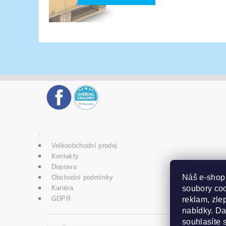
Velkoobchodní prodej
Kontakty
Doprava
Náš e-sho
Obchodní podmínky
soubory coo
Kariéra
GDPR
reklam, zlep
nabídky. D
souhlasíte 