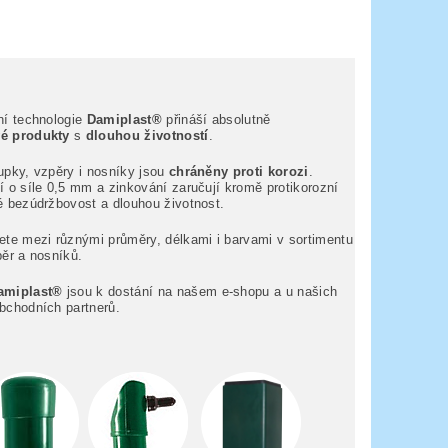
ní technologie
Damiplast®
přináší absolutně
é produkty
s
dlouhou životností
.
upky, vzpěry i nosníky jsou
chráněny proti korozi
.
 o síle 0,5 mm a zinkování zaručují kromě protikorozní
é bezúdržbovost a dlouhou životnost.
ete mezi různými průměry, délkami i barvami v sortimentu
pěr a nosníků.
amiplast®
jsou k dostání na našem e-shopu a u našich
bchodních partnerů.