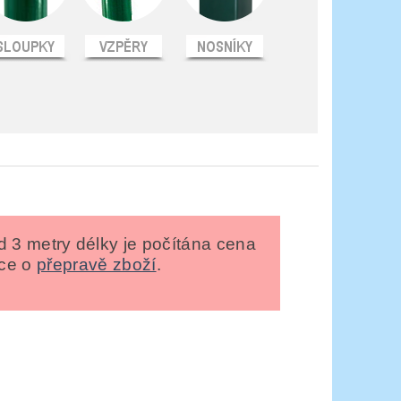
ad 3 metry délky je počítána cena
íce o
přepravě zboží
.