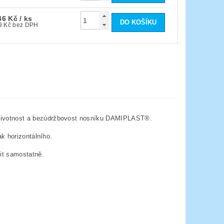
,46 Kč
/ ks
1 047,49 Kč bez DPH
životnost a bezúdržbovost nosníku DAMIPLAST®.
ak horizontálního.
pit samostatně.