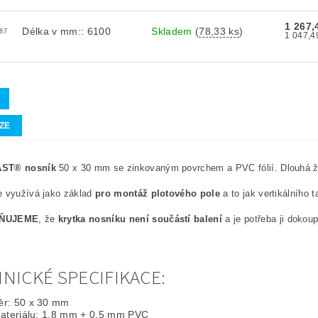
1 267
Délka v mm:: 6100
Skladem
(
78,33 ks
)
87
ZE
ST® nosník
50 x 30 mm se zinkovaným povrchem a PVC fólií. Dlouhá 
e využívá jako základ
pro montáž plotového pole
a to jak vertikálního t
ŇUJEME
, že
krytka nosníku není součástí balení
a je potřeba ji dokou
NICKÉ SPECIFIKACE:
r: 50 x 30 mm
materiálu: 1,8 mm + 0,5 mm PVC