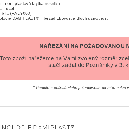
ní není plastová krytka nosníku
ál: ocel
: bílá (RAL 9003)
ologie DAMIPLAST® = bezúdržbovost a dlouhá životnost
NAŘEZÁNÍ NA POŽADOVANOU 
Toto zboží nařežeme na Vámi zvolený rozměr zc
stačí zadat do Poznámky v 3. k
* Produkt s individuálním požadavkem na míru nelze vr
NOLOGIE DAMIPLAST®