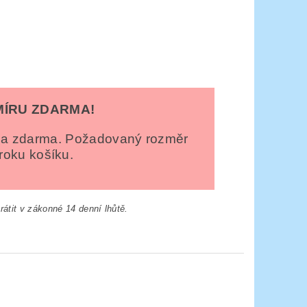
MÍRU ZDARMA!
ela zdarma. Požadovaný rozměr
roku košíku.
átit v zákonné 14 denní lhůtě.