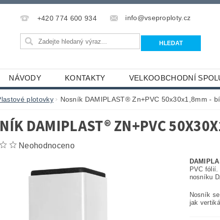
info@vseproploty.cz
+420 774 600 934
NÁVODY
KONTAKTY
VELKOOBCHODNÍ SPOL
Plastové plotovky
Nosník DAMIPLAST® Zn+PVC 50x30x1,8mm - bí
NÍK DAMIPLAST® ZN+PVC 50X30X1
Neohodnoceno
DAMIPLA
PVC fólií
nosníku 
Nosník se
jak vertik