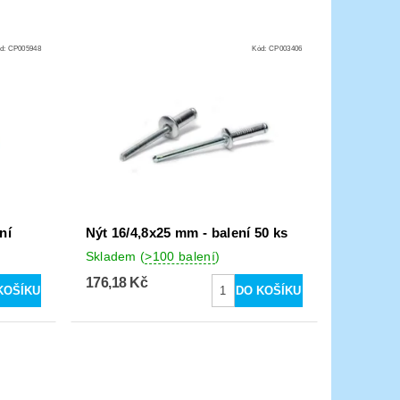
d:
CP005948
Kód:
CP003406
ní
Nýt 16/4,8x25 mm - balení 50 ks
Skladem
(
>100 balení
)
176,18 Kč