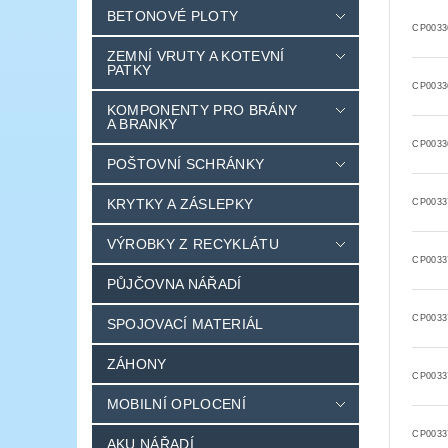
BETONOVÉ PLOTY
CP0033
ZEMNÍ VRUTY A KOTEVNÍ
PATKY
CP0033
KOMPONENTY PRO BRÁNY
A BRANKY
CP0033
POŠTOVNÍ SCHRÁNKY
KRYTKY A ZÁSLEPKY
CP0033
VÝROBKY Z RECYKLÁTU
CP0033
PŮJČOVNA NÁŘADÍ
CP0033
SPOJOVACÍ MATERIÁL
ZÁHONY
CP0033
MOBILNÍ OPLOCENÍ
CP0033
AKU NÁŘADÍ