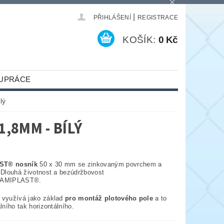
|
PŘIHLÁŠENÍ
REGISTRACE
KOŠÍK:
0 Kč
UPRÁCE
lý
,8MM - BÍLÝ
ST® nosník
50 x 30 mm se zinkovaným povrchem a
. Dlouhá životnost a bezúdržbovost
DAMIPLAST®.
 využívá jako základ
pro montáž plotového pole
a to
álního tak horizontálního.