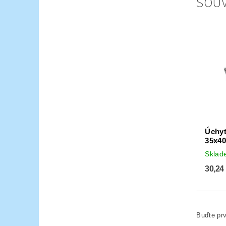
SOUV
Úchyt
35x4
Skla
30,24
Buďte prv