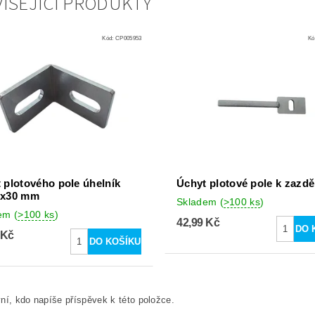
ISEJÍCÍ PRODUKTY
Kód:
CP005953
Kó
 plotového pole úhelník
Úchyt plotové pole k zazdě
0x30 mm
Skladem
(
>100 ks
)
dem
(
>100 ks
)
42,99 Kč
 Kč
ní, kdo napíše příspěvek k této položce.