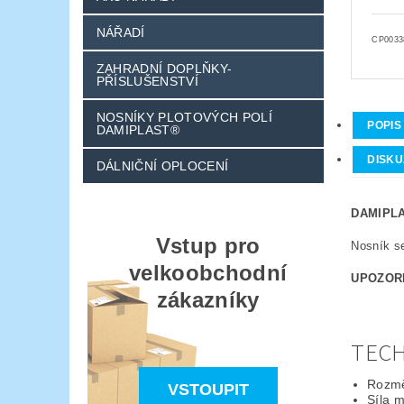
NÁŘADÍ
CP0033
ZAHRADNÍ DOPLŇKY-
PŘÍSLUŠENSTVÍ
NOSNÍKY PLOTOVÝCH POLÍ
POPIS
DAMIPLAST®
DISKU
DÁLNIČNÍ OPLOCENÍ
DAMIPLA
Vstup pro
Nosník s
velkoobchodní
UPOZOR
zákazníky
TECH
Rozmě
VSTOUPIT
Síla 