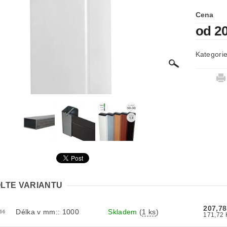
Cena
od 2
Kategori
LTE VARIANTU
207,7
Délka v mm:: 1000
Skladem
(
1 ks
)
66