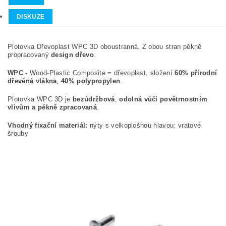
DISKUZE
Plotovka Dřevoplast WPC 3D oboustranná. Z obou stran pěkně
propracovaný
design dřevo
.
WPC
- Wood-Plastic Composite = dřevoplast, složení
60% přírodní
dřevěná vlákna
,
40% polypropylen
.
Plotovka WPC 3D je
bezúdržbová
,
odolná vůči povětrnostním
vlivům a pěkně zpracovaná
.
Vhodný fixační materiál:
nýty s velkoplošnou hlavou; vratové
šrouby