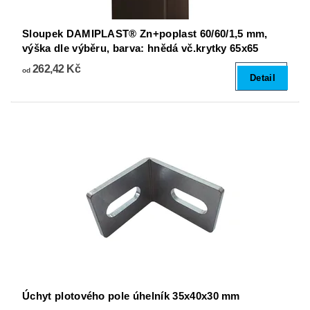
Sloupek DAMIPLAST® Zn+poplast 60/60/1,5 mm,
výška dle výběru, barva: hnědá vč.krytky 65x65
262,42 Kč
od
Detail
Úchyt plotového pole úhelník 35x40x30 mm