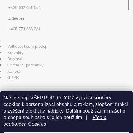
+420 602 651 554
Židněves
+420 773 833 331
Velkoobchodní prodej
Kontakty
Doprava
Obchodní podmínky
Kariéra
GDPR
icons8.com
Náš e-shop VŠEPROPLOTY.CZ využívá soubory
cookies k personalizaci obsahu a reklam, zlepšení funkcí
a zvýšení efektivity nabídky. Dalším používáním našeho
Praha - Herink
e-shopu souhlasíte s jejich použitím |
Více o
souborech Cookies
+420 606 020 266