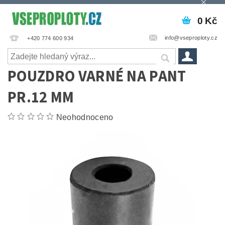
0 Kč
info@vseproploty.cz
+420 774 600 934
POUZDRO VARNÉ NA PANT
PR.12 MM
Neohodnoceno