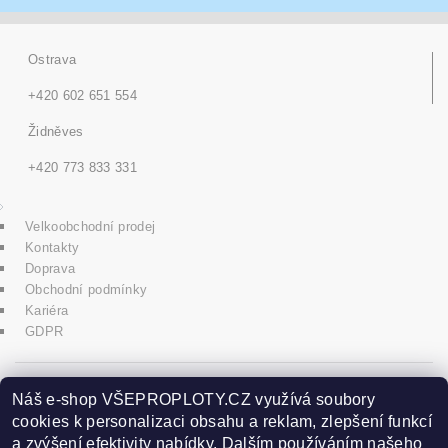
Ostrava
+420 602 651 554
Židněves
+420 773 833 331
Velkoobchodní prodej
Kontakty
Doprava
Obchodní podmínky
Kariéra
GDPR
icons8.com
Náš e-shop VŠEPROPLOTY.CZ využívá soubory
cookies k personalizaci obsahu a reklam, zlepšení funkcí
a zvýšení efektivity nabídky. Dalším používáním našeho