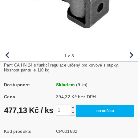
1
z 3
Pant CA HN 24 s funkcí regulace určený pro kovové sloupky.
Nosnost pantu je 110 kg
Dostupnost
Skladem
(
9 ks
)
Cena
394,32 Kč bez DPH
477,13 Kč
/ ks
Kód produktu
CP001682