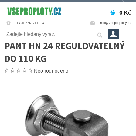
0 Kč
info@vseproploty.cz
+420 774 600 934
PANT HN 24 REGULOVATELNÝ
DO 110 KG
Neohodnoceno