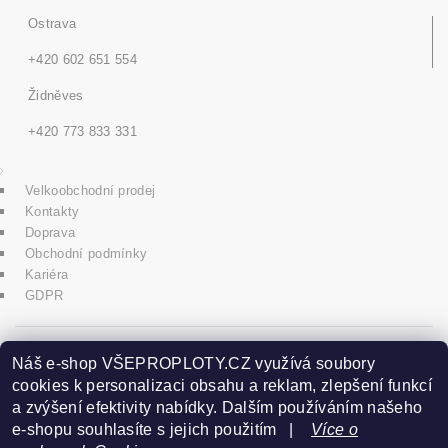
Ostrava
+420 602 651 554
Židněves
+420 773 833 331
Velkoobchodní prodej
Kontakty
Doprava
Obchodní podmínky
Kariéra
GDPR
icons8.com
Náš e-shop VŠEPROPLOTY.CZ využívá soubory
cookies k personalizaci obsahu a reklam, zlepšení funkcí
a zvýšení efektivity nabídky. Dalším používáním našeho
Praha - Herink
e-shopu souhlasíte s jejich použitím |
Více o