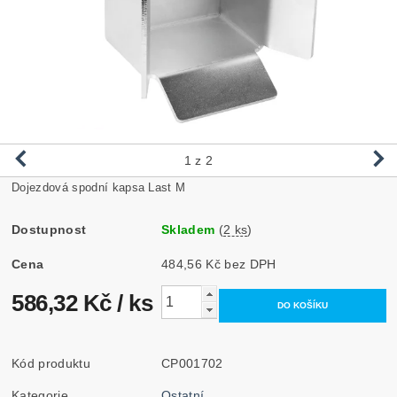
1
z 2
Dojezdová spodní kapsa Last M
Dostupnost
Skladem
(
2 ks
)
Cena
484,56 Kč bez DPH
586,32 Kč
/ ks
Kód produktu
CP001702
Kategorie
Ostatní