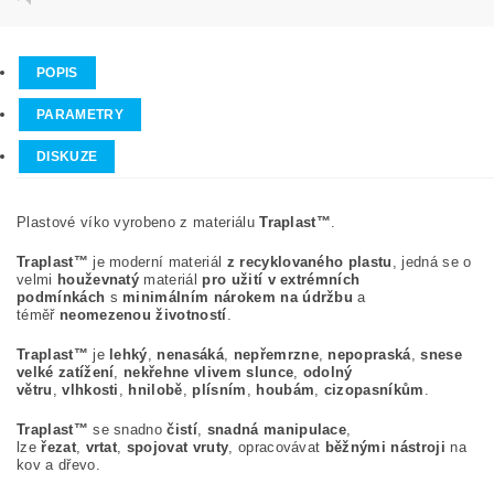
POPIS
PARAMETRY
DISKUZE
Plastové víko vyrobeno z materiálu
Traplast™
.
Traplast™
je moderní materiál
z recyklovaného plastu
, jedná se o
velmi
houževnatý
materiál
pro užití v extrémních
podmínkách
s
minimálním nárokem na údržbu
a
téměř
neomezenou životností
.
Traplast™
je
lehký
,
nenasáká
,
nepřemrzne
,
nepopraská
,
snese
velké zatížení
,
nekřehne vlivem slunce
,
odolný
větru
,
vlhkosti
,
hnilobě
,
plísním
,
houbám
,
cizopasníkům
.
Traplast™
se snadno
čistí
,
snadná manipulace
,
lze
řezat
,
vrtat
,
spojovat vruty
, opracovávat
běžnými nástroji
na
kov a dřevo.