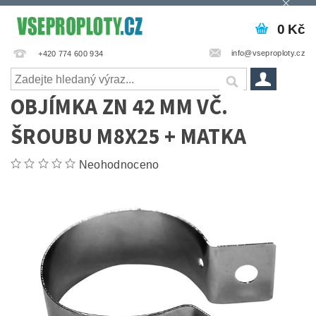
0 Kč
info@vseproploty.cz
+420 774 600 934
OBJÍMKA ZN 42 MM VČ.
ŠROUBU M8X25 + MATKA
Neohodnoceno