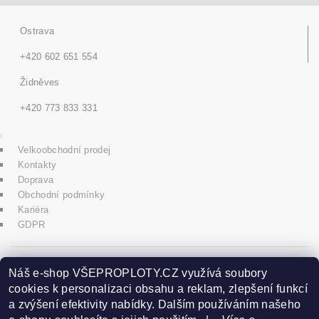
Ostrava
+420 602 651 554
Židněves
+420 773 833 331
Velkoobchodní prodej
Kontakty
Doprava
Obchodní podmínky
Kariéra
GDPR
icons8.com
Náš e-shop VŠEPROPLOTY.CZ využívá soubory
cookies k personalizaci obsahu a reklam, zlepšení funkcí
a zvýšení efektivity nabídky. Dalším používáním našeho
Praha - Herink