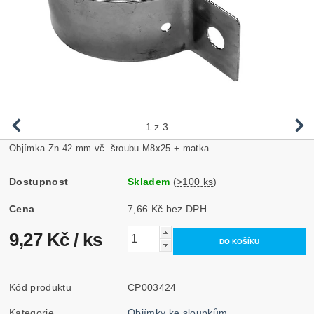
1
z 3
Objímka Zn 42 mm vč. šroubu M8x25 + matka
Dostupnost
Skladem
(
>100 ks
)
Cena
7,66 Kč bez DPH
9,27 Kč
/ ks
Kód produktu
CP003424
Kategorie
Objímky ke sloupkům