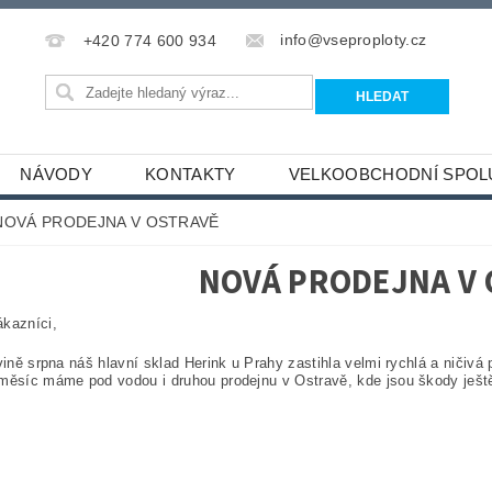
info@vseproploty.cz
+420 774 600 934
NÁVODY
KONTAKTY
VELKOOBCHODNÍ SPOL
NOVÁ PRODEJNA V OSTRAVĚ
NOVÁ PRODEJNA V
kazníci,
ě srpna náš hlavní sklad Herink u Prahy zastihla velmi rychlá a ničivá
měsíc máme pod vodou i druhou prodejnu v Ostravě, kde jsou škody ješt