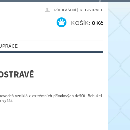
|
PŘIHLÁŠENÍ
REGISTRACE
KOŠÍK:
0 Kč
UPRÁCE
 OSTRAVĚ
 povodeň vzniklá z extrémních přívalových dešťů. Bohužel
ě vyšší.