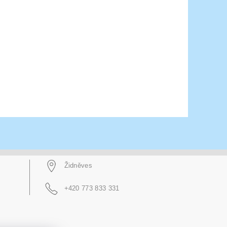
Židněves
+420 773 833 331