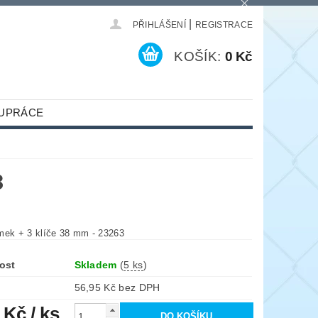
|
PŘIHLÁŠENÍ
REGISTRACE
KOŠÍK:
0 Kč
UPRÁCE
3
mek + 3 klíče 38 mm - 23263
ost
Skladem
(
5 ks
)
56,95 Kč bez DPH
1 Kč
/ ks