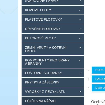
SVAŘOVANÉ PANELY
KOVOVÉ PLOTY
PLASTOVÉ PLOTOVKY
DŘEVĚNÉ PLOTOVKY
BETONOVÉ PLOTY
ZEMNÍ VRUTY A KOTEVNÍ
PATKY
KOMPONENTY PRO BRÁNY
A BRANKY
POPIS
POŠTOVNÍ SCHRÁNKY
PARA
KRYTKY A ZÁSLEPKY
DISKU
VÝROBKY Z RECYKLÁTU
PŮJČOVNA NÁŘADÍ
Ocelové