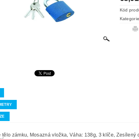
Kód prod
Kategori
METRY
ZE
 tělo zámku, Mosazná vložka, Váha: 138g, 3 klíče, Zesílený ob