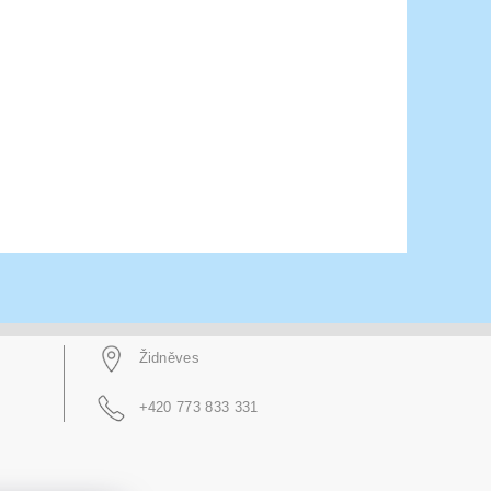
Židněves
+420 773 833 331