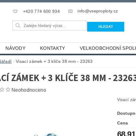
info@vseproploty.cz
+420 774 600 934
NÁVODY
KONTAKTY
VELKOOBCHODNÍ SPOL
Nářadí
Visací zámek + 3 klíče 38 mm - 23263
CÍ ZÁMEK + 3 KLÍČE 38 MM - 2326
Neohodnoceno
Visací zá
Dostupn
Cena
68,9