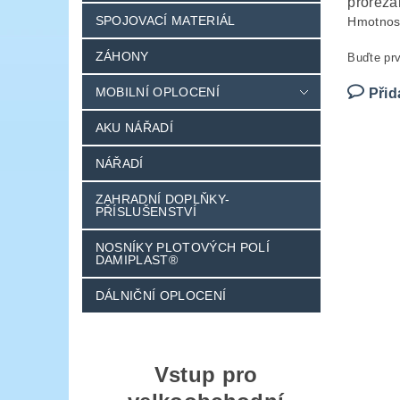
prořezá
SPOJOVACÍ MATERIÁL
Hmotnos
ZÁHONY
Buďte prv
MOBILNÍ OPLOCENÍ
Přid
AKU NÁŘADÍ
NÁŘADÍ
ZAHRADNÍ DOPLŇKY-
PŘÍSLUŠENSTVÍ
NOSNÍKY PLOTOVÝCH POLÍ
DAMIPLAST®
DÁLNIČNÍ OPLOCENÍ
Vstup pro