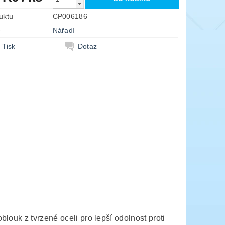
uktu
CP006186
e
Nářadí
Tisk
Dotaz
louk z tvrzené oceli pro lepší odolnost proti