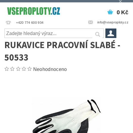
0 Kč
info@vseproploty.cz
+420 774 600 934
RUKAVICE PRACOVNÍ SLABÉ -
50533
Neohodnoceno