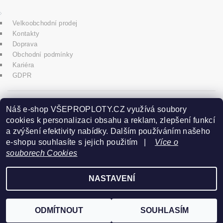
Velkoobchodní prodej
Kontakty
Doprava
Obchodní podmínky
Kariéra
GDPR
icons8.com
Náš e-shop VŠEPROPLOTY.CZ využívá soubory
cookies k personalizaci obsahu a reklam, zlepšení funkcí
a zvýšení efektivity nabídky. Dalším používáním našeho
Praha - Herink
e-shopu souhlasíte s jejich použitím |
Více o
souborech Cookies
+420 606 020 266
NASTAVENÍ
2026 ©
www.vseproploty.cz
, všechna práva vyhrazena
Vytvořil Shoptet
ODMÍTNOUT
SOUHLASÍM