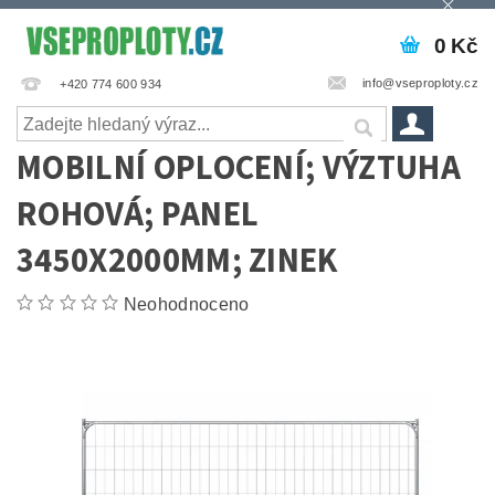
0 Kč
info@vseproploty.cz
+420 774 600 934
MOBILNÍ OPLOCENÍ; VÝZTUHA
ROHOVÁ; PANEL
3450X2000MM; ZINEK
Neohodnoceno