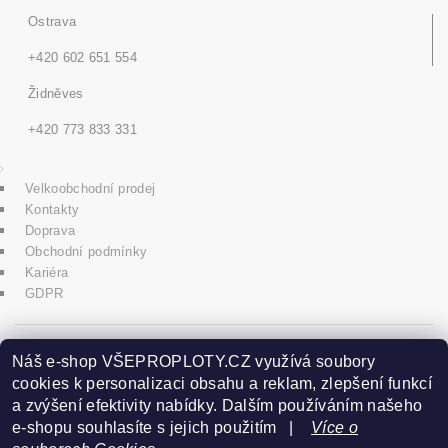
Ostrava
+420 602 651 554
Židněves
+420 773 833 331
Velkoobchodní prodej
Kontakty
Doprava
Obchodní podmínky
Kariéra
GDPR
icons8.com
Náš e-shop VŠEPROPLOTY.CZ využívá soubory
cookies k personalizaci obsahu a reklam, zlepšení funkcí
a zvýšení efektivity nabídky. Dalším používáním našeho
Praha - Herink
e-shopu souhlasíte s jejich použitím |
Více o