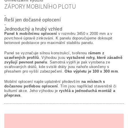
ZÁPORY MOBILNÍHO PLOTU
-
Řeší jen dočasné oplocení
-
Jednoduchý a hrubý vzhled
Panel k mobilnímu oplocení
v rozměru 3450 x 2000 mm a v
povrchové úpravě zinkování. K panelu doporučujeme dokoupit
betonové podstavce pro maximální stabilitu panelu.
Panel se vyznačuje silnou konstrukcí, tvořenou
rámem z
uzavřených profilů
. Výhodou jsou
vyztužené rohy, které zásadně
zvyšují pevnost panelu
. Samotná výplň je pak vyrobena ze
svařovaných drátů, kde svislé dráty jsou nahoře ukončeny s
přesahem pro vyšší zabezpečení.
Oko výpletu je 100 x 300 mm
.
Mobilní oplocení najde uplatnění především
na místech s
dočasnou potřebou oplocení
. Tím jsou například staveniště či
kulturní akce. Jeho výhodou je
rychlá a jednoduchá montáž a
přeprava
.