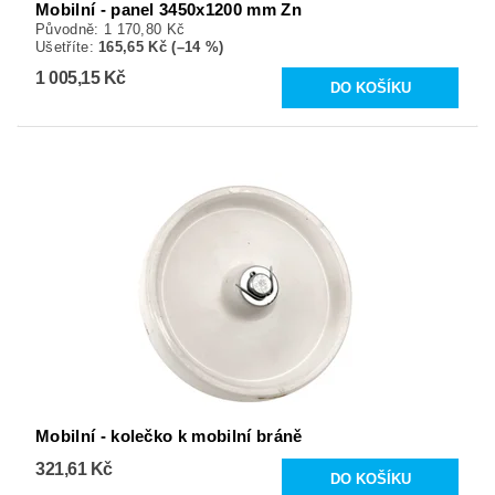
Mobilní - panel 3450x1200 mm Zn
Původně:
1 170,80 Kč
Ušetříte
:
165,65 Kč (–14 %)
1 005,15 Kč
Mobilní - kolečko k mobilní bráně
321,61 Kč