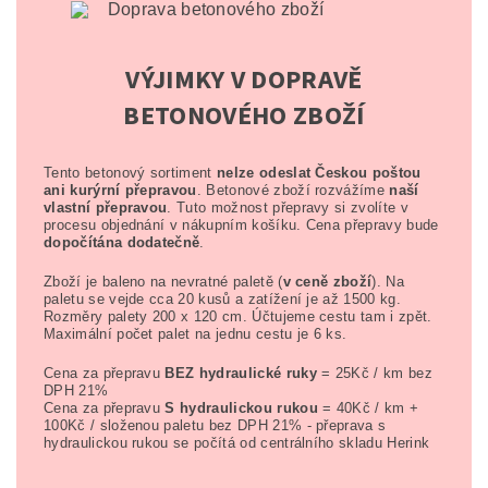
VÝJIMKY V DOPRAVĚ
BETONOVÉHO ZBOŽÍ
Tento betonový sortiment
nelze odeslat Českou poštou
ani kurýrní přepravou
. Betonové zboží rozvážíme
naší
vlastní přepravou
. Tuto možnost přepravy si zvolíte v
procesu objednání v nákupním košíku. Cena přepravy bude
dopočítána dodatečně
.
Zboží je baleno na nevratné paletě (
v ceně zboží
). Na
paletu se vejde cca 20 kusů a zatížení je až 1500 kg.
Rozměry palety 200 x 120 cm. Účtujeme cestu tam i zpět.
Maximální počet palet na jednu cestu je 6 ks.
Cena za přepravu
BEZ hydraulické ruky
= 25Kč / km bez
DPH 21%
Cena za přepravu
S hydraulickou rukou
= 40Kč / km +
100Kč / složenou paletu bez DPH 21% - přeprava s
hydraulickou rukou se počítá od centrálního skladu Herink