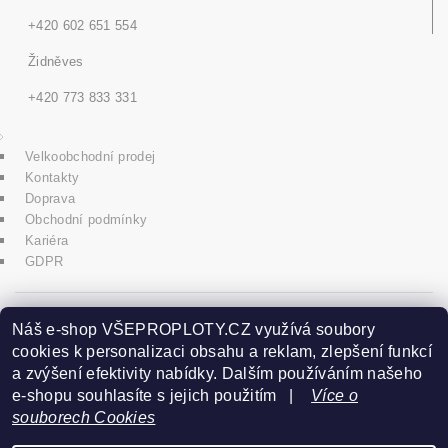
+420 602 651 554
Židněves
+420 773 833 331
Velkoobchodní prodej
Kontakty
Doprava
Obchodní podmínky
Kariéra
GDPR
icons8.com
Náš e-shop VŠEPROPLOTY.CZ využívá soubory
cookies k personalizaci obsahu a reklam, zlepšení funkcí
a zvýšení efektivity nabídky. Dalším používáním našeho
Praha - Herink
e-shopu souhlasíte s jejich použitím |
Více o
souborech Cookies
+420 606 020 266