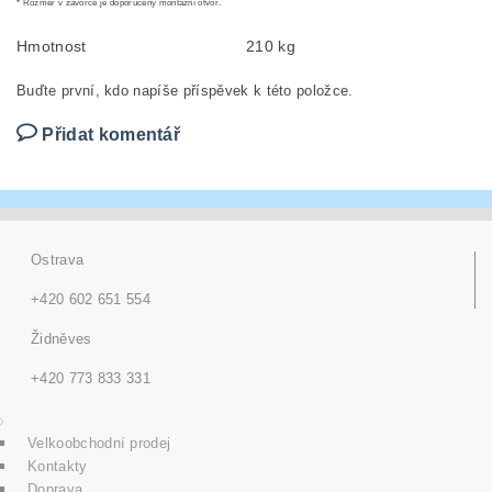
* Rozměr v závorce je doporučený montážní otvor.
Hmotnost
210 kg
Buďte první, kdo napíše příspěvek k této položce.
Přidat komentář
Ostrava
+420 602 651 554
Židněves
+420 773 833 331
Velkoobchodní prodej
Kontakty
Doprava