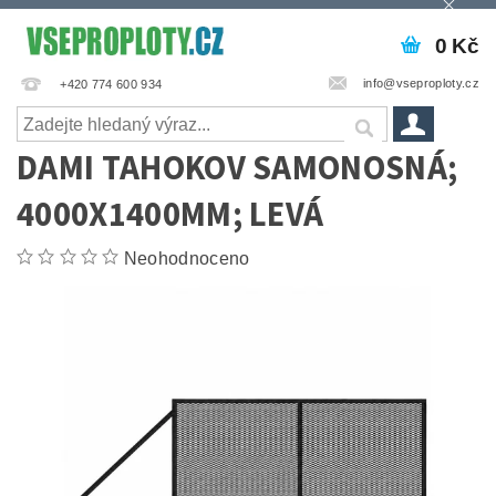
0 Kč
info@vseproploty.cz
+420 774 600 934
DAMI TAHOKOV SAMONOSNÁ;
4000X1400MM; LEVÁ
Neohodnoceno