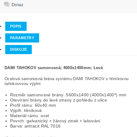
Dotaz
POPIS
PARAMETRY
DISKUZE
DAMI TAHOKOV samonosná; 4000x1400mm; Levá
Ocelová samonosná brána systému DAMI TAHOKOV s hliníkovou
tahokovovou výplní.
Rozměr samonosné brány: 5600x1400 (4000x1400*) mm
Otevírání brány do levé strany z pohledu z ulice
Profil rámu: 60x40 mm
Výplň: hliníková
Materiál rámu: ocel
Povrch: galvanický + žárový zinek + lakování
Barva: antracit RAL 7016