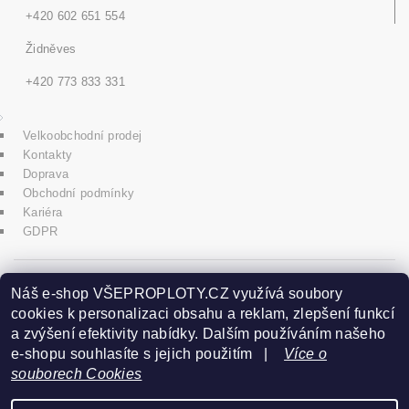
+420 602 651 554
Židněves
+420 773 833 331
Velkoobchodní prodej
Kontakty
Doprava
Obchodní podmínky
Kariéra
GDPR
icons8.com
Náš e-shop VŠEPROPLOTY.CZ využívá soubory
cookies k personalizaci obsahu a reklam, zlepšení funkcí
a zvýšení efektivity nabídky. Dalším používáním našeho
Praha - Herink
e-shopu souhlasíte s jejich použitím |
Více o
souborech Cookies
+420 606 020 266