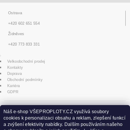
Ostrava
+420 602 651 554
Židněves
+420 773 833 331
Velkoobchodní prodej
Kontakty
Doprava
Obchodní podmínky
Kariéra
GDPR
icons8.com
Náš e-shop VŠEPROPLOTY.CZ využívá soubory
cookies k personalizaci obsahu a reklam, zlepšení funkcí
a zvýšení efektivity nabídky. Dalším používáním našeho
Praha - Herink