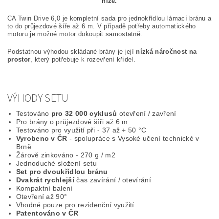
níže.
CA Twin Drive 6,0 je kompletní sada pro jednokřídlou lámací bránu a
to do průjezdové šíře až 6 m. V případě potřeby automatického
motoru je možné motor dokoupit samostatně.
Podstatnou výhodou skládané brány je její
nízká náročnost na
prostor
, který potřebuje k rozevření křídel.
VÝHODY SETU
Testováno
pro 32 000 cyklusů
otevření / zavření
Pro brány o průjezdové šíři až 6 m
Testováno pro využití při - 37 až + 50 °C
Vyrobeno v ČR
- spolupráce s Vysoké učení technické v
Brně
Žárově zinkováno - 270 g / m2
Jednoduché složení setu
Set pro dvoukřídlou bránu
Dvakrát rychlejší
čas zavírání / otevírání
Kompaktní balení
Otevření až 90°
Vhodné pouze pro rezidenční využití
Patentováno v ČR