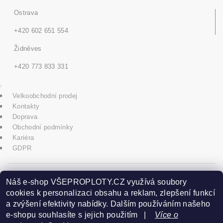
Ostrava
+420 602 651 554
Židněves
+420 773 833 331
Velkoobchodní prodej
Kontakty
Doprava
Obchodní podmínky
Kariéra
GDPR
icons8.com
Náš e-shop VŠEPROPLOTY.CZ využívá soubory
cookies k personalizaci obsahu a reklam, zlepšení funkcí
a zvýšení efektivity nabídky. Dalším používáním našeho
Praha - Herink
e-shopu souhlasíte s jejich použitím |
Více o