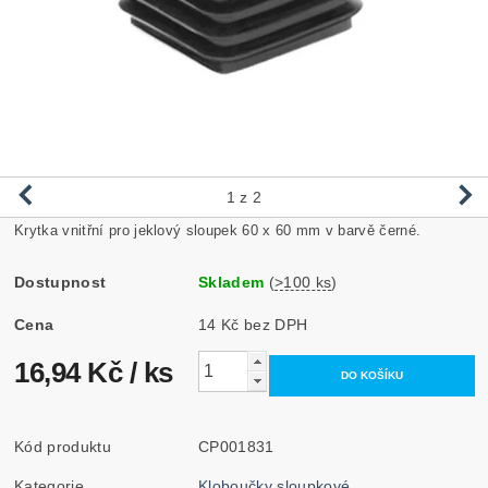
1
z 2
Krytka vnitřní pro jeklový sloupek 60 x 60 mm v barvě černé.
Dostupnost
Skladem
(
>100 ks
)
Cena
14 Kč bez DPH
16,94 Kč
/ ks
Kód produktu
CP001831
Kategorie
Kloboučky sloupkové