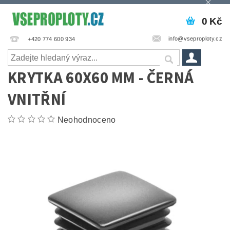
0 Kč
info@vseproploty.cz
+420 774 600 934
KRYTKA 60X60 MM - ČERNÁ
VNITŘNÍ
Neohodnoceno