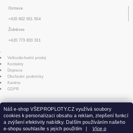
Ostrava
+420 602 651 554
Židněves
+420 773 833 331
Velkoobchodní prodej
Kontakty
Doprava
Obchodní podmínky
Kariéra
GDPR
icons8.com
Náš e-shop VŠEPROPLOTY.CZ využívá soubory
cookies k personalizaci obsahu a reklam, zlepšení funkcí
a zvýšení efektivity nabídky. Dalším používáním našeho
Praha - Herink
e-shopu souhlasíte s jejich použitím |
Více o