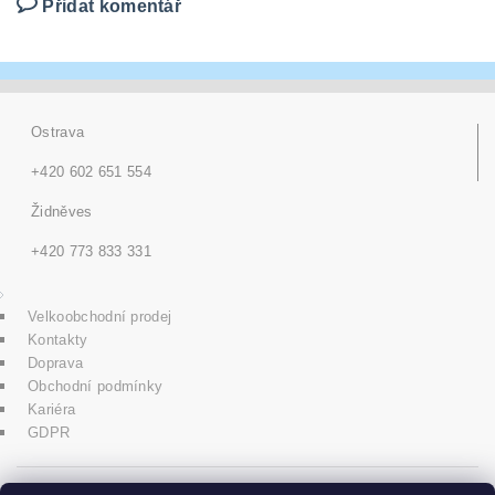
Přidat komentář
Ostrava
+420 602 651 554
Židněves
+420 773 833 331
Velkoobchodní prodej
Kontakty
Doprava
Obchodní podmínky
Kariéra
GDPR