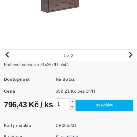
1
z 2
Poštovní schránka 31x36x9 hnědá
Dostupnost
Na dotaz
Cena
658,21 Kč bez DPH
796,43 Kč
/ ks
Kód produktu
CP005231
Kategorie
K zavěšení