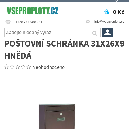
0 Kč
info@vseproploty.cz
+420 774 600 934
POŠTOVNÍ SCHRÁNKA 31X26X9
HNĚDÁ
Neohodnoceno