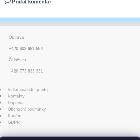
Přidat komentář
Ostrava
+420 602 651 554
Židněves
+420 773 833 331
Velkoobchodní prodej
Kontakty
Doprava
Obchodní podmínky
Kariéra
GDPR