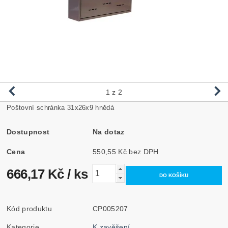
1
z 2
Poštovní schránka 31x26x9 hnědá
Dostupnost
Na dotaz
Cena
550,55 Kč bez DPH
666,17 Kč
/ ks
Kód produktu
CP005207
Kategorie
K zavěšení