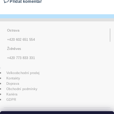
Přidat komentář
Ostrava
+420 602 651 554
Židněves
+420 773 833 331
Velkoobchodní prodej
Kontakty
Doprava
Obchodní podmínky
Kariéra
GDPR