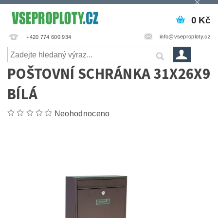
0 Kč
info@vseproploty.cz
+420 774 600 934
POŠTOVNÍ SCHRÁNKA 31X26X9
BÍLÁ
Neohodnoceno