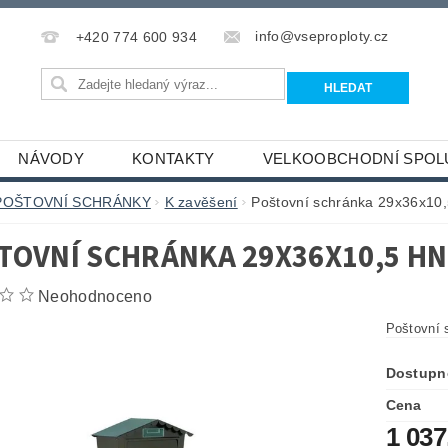
info@vseproploty.cz
+420 774 600 934
NÁVODY
KONTAKTY
VELKOOBCHODNÍ SPOL
POŠTOVNÍ SCHRÁNKY
K zavěšení
Poštovní schránka 29x36x10
TOVNÍ SCHRÁNKA 29X36X10,5 H
Neohodnoceno
Poštovní 
Dostupn
Cena
1 037