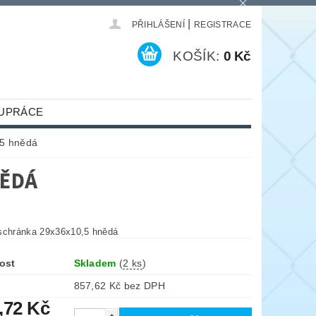
|
PŘIHLÁŠENÍ
REGISTRACE
KOŠÍK:
0 Kč
UPRÁCE
,5 hnědá
NĚDÁ
schránka 29x36x10,5 hnědá
ost
Skladem
(
2 ks
)
857,62 Kč bez DPH
,72 Kč