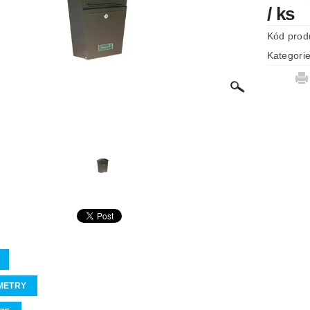
/ ks
Kód prod
Kategori
METRY