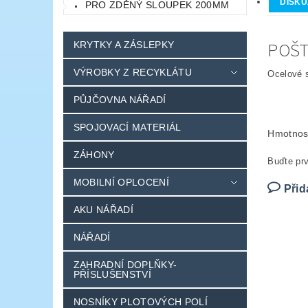
DISKU
PRO ZDĚNÝ SLOUPEK 200MM
POŠT
KRYTKY A ZÁSLEPKY
VÝROBKY Z RECYKLÁTU
Ocelové 
PŮJČOVNA NÁŘADÍ
SPOJOVACÍ MATERIÁL
Hmotnos
ZÁHONY
Buďte prv
MOBILNÍ OPLOCENÍ
Přid
AKU NÁŘADÍ
NÁŘADÍ
ZAHRADNÍ DOPLŇKY-
PŘÍSLUŠENSTVÍ
NOSNÍKY PLOTOVÝCH POLÍ