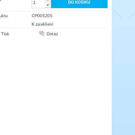
uktu
CP005205
e
K zavěšení
Tisk
Dotaz