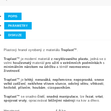
POPIS
PARAMETRY
DISKUZE
Plastový hranol vyrobený z materiálu
Traplast™
.
Traplast™
je moderní materiál
z recyklovaného plastu
, jedná se o
velmi
houževnatý
materiál
pro užití v extrémních podmínkách
s
minimálním nárokem na údržbu
a téměř
neomezenou
životností
.
Traplast™
je
lehký
,
nenasáká
,
nepřemrzne
,
nepopraská
,
snese
velké zatížení
,
nekřehne vlivem slunce
,
odolný větru
,
vlhkosti
,
hnilobě
,
plísním
,
houbám
,
cizopasníkům
.
Traplast™
se snadno
čistí
,
snadná manipulace
, lze
řezat
,
vrtat
,
spojovat vruty
, opracovávat
běžnými nástroji
na kov a dřevo.
Hmotnost
4.9 kg