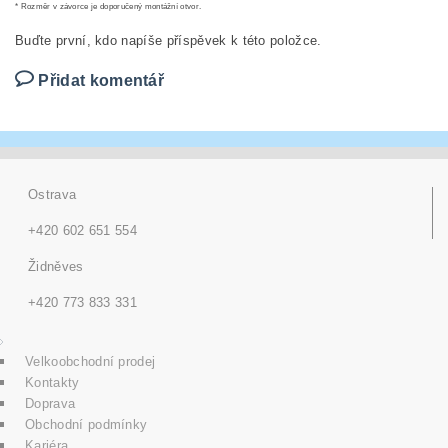
* Rozměr v závorce je doporučený montážní otvor.
Buďte první, kdo napíše příspěvek k této položce.
Přidat komentář
Ostrava
+420 602 651 554
Židněves
+420 773 833 331
Velkoobchodní prodej
Kontakty
Doprava
Obchodní podmínky
Kariéra