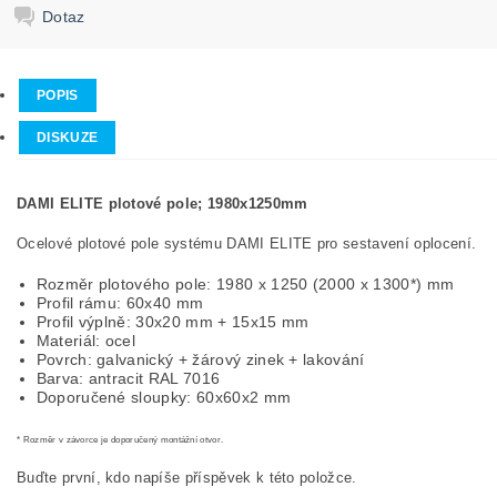
Dotaz
POPIS
DISKUZE
DAMI ELITE plotové pole; 1980x1250mm
Ocelové plotové pole systému DAMI ELITE pro sestavení oplocení.
Rozměr plotového pole: 1980 x 1250 (2000 x 1300*) mm
Profil rámu: 60x40 mm
Profil výplně: 30x20 mm + 15x15 mm
Materiál: ocel
Povrch: galvanický + žárový zinek + lakování
Barva: antracit RAL 7016
Doporučené sloupky: 60x60x2 mm
* Rozměr v závorce je doporučený montážní otvor.
Buďte první, kdo napíše příspěvek k této položce.