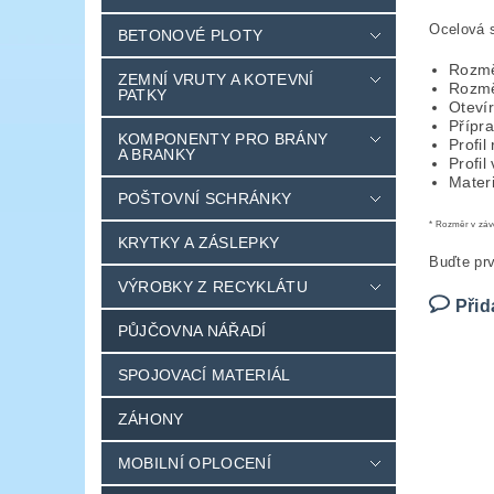
Ocelová 
BETONOVÉ PLOTY
Rozmě
ZEMNÍ VRUTY A KOTEVNÍ
Rozmě
PATKY
Otevír
Přípra
KOMPONENTY PRO BRÁNY
Profi
A BRANKY
Profi
Materi
POŠTOVNÍ SCHRÁNKY
* Rozměr v závo
KRYTKY A ZÁSLEPKY
Buďte prv
VÝROBKY Z RECYKLÁTU
Přid
PŮJČOVNA NÁŘADÍ
SPOJOVACÍ MATERIÁL
ZÁHONY
MOBILNÍ OPLOCENÍ