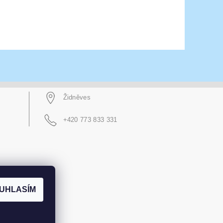
Židněves
+420 773 833 331
UHLASÍM