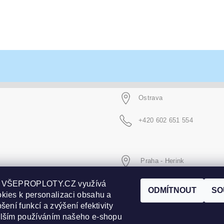
Ostrava
+420 602 651 554
Praha - Herink
p VŠEPROPLOTY.CZ využívá
+420 606 020 266
ODMÍTNOUT
SO
kies k personalizaci obsahu a
šení funkcí a zvýšení efektivity
alším používáním našeho e-shopu