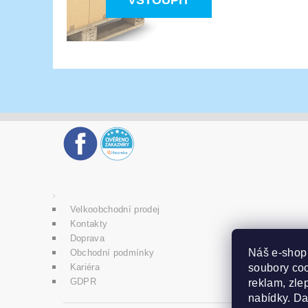
VSTOUPIT
Velkoobchodní prodej
Kontakty
Doprava
Náš e-sho
Obchodní podmínky
soubory coo
Kariéra
GDPR
reklam, zlep
nabídky. D