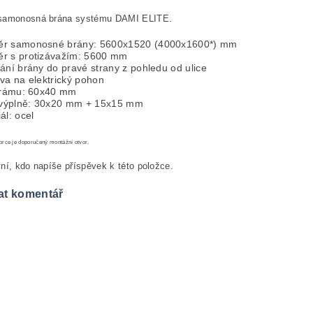
samonosná brána systému DAMI ELITE.
r samonosné brány: 5600x1520 (4000x1600*) mm
r s protizávažím: 5600 mm
ání brány do pravé strany z pohledu od ulice
va na elektrický pohon
l rámu: 60x40 mm
l výplně: 30x20 mm + 15x15 mm
ál: ocel
rce je doporučený montážní otvor.
ní, kdo napíše příspěvek k této položce.
at komentář