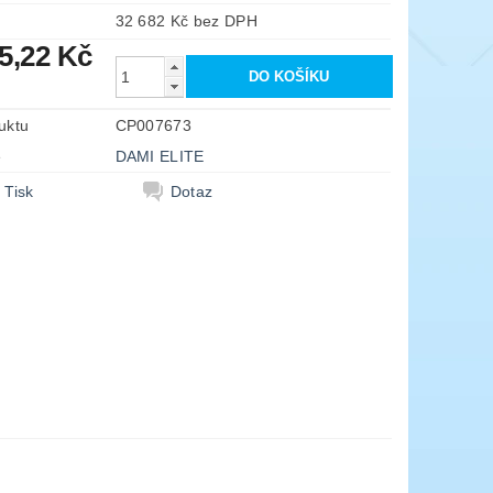
32 682 Kč bez DPH
5,22 Kč
uktu
CP007673
e
DAMI ELITE
Tisk
Dotaz