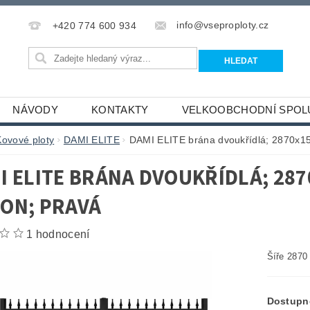
info@vseproploty.cz
+420 774 600 934
NÁVODY
KONTAKTY
VELKOOBCHODNÍ SPOL
Kovové ploty
DAMI ELITE
DAMI ELITE brána dvoukřídlá; 2870x1
I ELITE BRÁNA DVOUKŘÍDLÁ; 28
ON; PRAVÁ
1 hodnocení
Šíře 2870
Dostupn