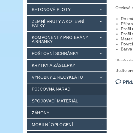
Ocelová 
BETONOVÉ PLOTY
Rozmě
ZEMNÍ VRUTY A KOTEVNÍ
Přípra
PATKY
Profi
Profi
KOMPONENTY PRO BRÁNY
Materi
A BRANKY
Povrch
Barva
POŠTOVNÍ SCHRÁNKY
* Rozměr v závo
KRYTKY A ZÁSLEPKY
Buďte prv
VÝROBKY Z RECYKLÁTU
Přid
PŮJČOVNA NÁŘADÍ
SPOJOVACÍ MATERIÁL
ZÁHONY
MOBILNÍ OPLOCENÍ