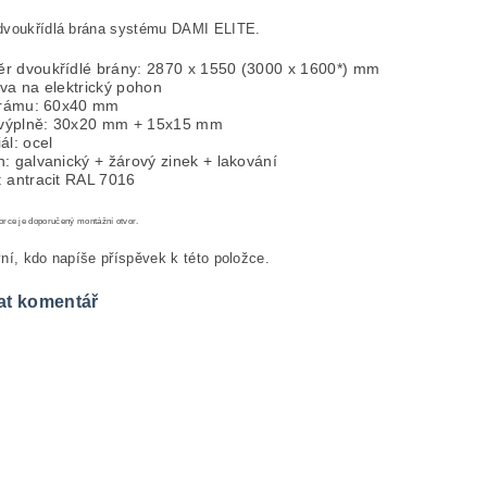
dvoukřídlá brána systému DAMI ELITE.
r dvoukřídlé brány: 2870 x 1550 (3000 x 1600*) mm
va na elektrický pohon
l rámu: 60x40 mm
l výplně: 30x20 mm + 15x15 mm
ál: ocel
: galvanický + žárový zinek + lakování
: antracit RAL 7016
rce je doporučený montážní otvor.
ní, kdo napíše příspěvek k této položce.
at komentář