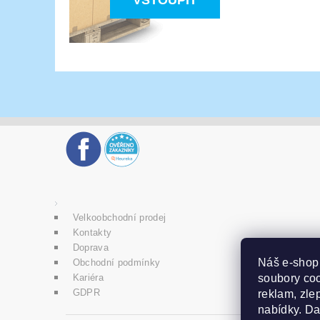
VSTOUPIT
Velkoobchodní prodej
Kontakty
Doprava
Náš e-sho
Obchodní podmínky
soubory coo
Kariéra
GDPR
reklam, zlep
nabídky. D