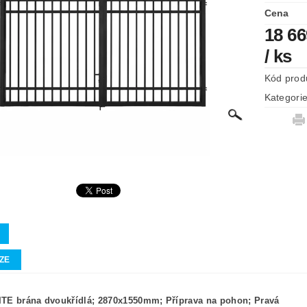
Cena
18 66
/ ks
Kód prod
Kategori
ZE
TE brána dvoukřídlá; 2870x1550mm; Příprava na pohon; Pravá