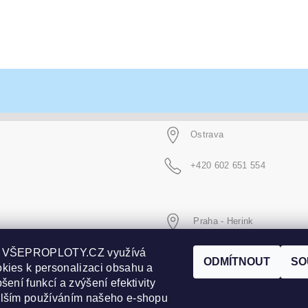
Ostrava
+420 602 651 554
Praha - Herink
p VŠEPROPLOTY.CZ využívá
+420 606 020 266
ODMÍTNOUT
SO
kies k personalizaci obsahu a
šení funkcí a zvýšení efektivity
alším používáním našeho e-shopu