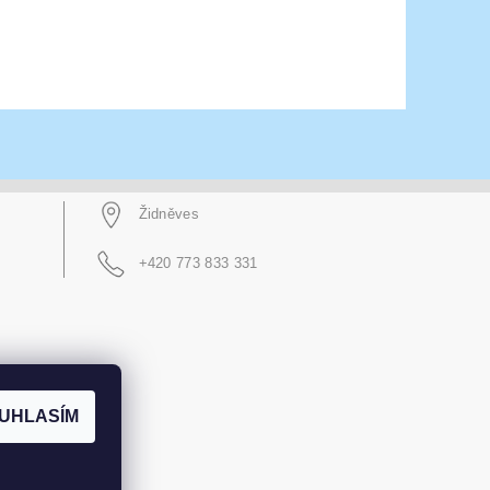
Židněves
+420 773 833 331
UHLASÍM