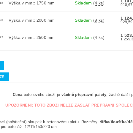
1 101
Výška v mm:: 1750 mm
Skladem
(
4 ks
)
18
1 124
Výška v mm:: 2000 mm
Skladem
(
9 ks
)
20
1 523
Výška v mm:: 2500 mm
Skladem
(
4 ks
)
22
ZE
Cena
betonového zboží je
včetně přepravní palety
, žádné další 
UPOZORNĚNÍ: TOTO ZBOŽÍ NELZE ZASLAT PŘEPRAVNÍ SPOLEČN
ací
(počáteční) sloupek k betonovému plotu. Rozměry:
šířka
/
tloušťka
/
dé
 pro betonáž: 12/11/150/220 cm.