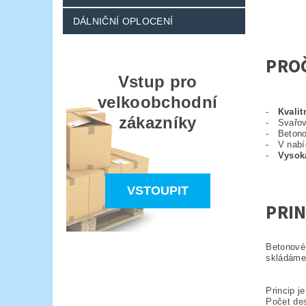
DÁLNIČNÍ OPLOCENÍ
PROČ
Vstup pro
velkoobchodní
-
Kvalit
zákazníky
- Svařo
- Betono
- V nab
-
Vysok
VSTOUPIT
PRI
Betonové
skládáme
Princip j
Počet des