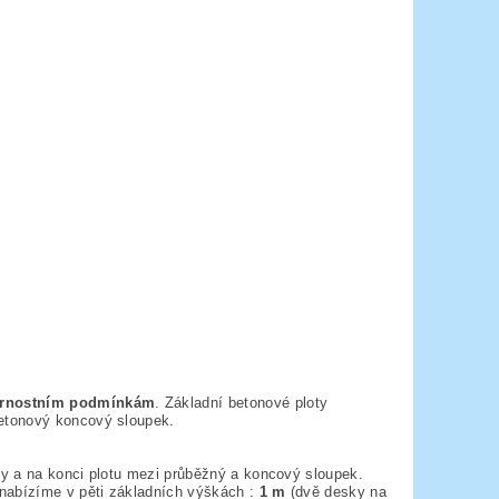
ternostním podmínkám
. Základní betonové ploty
etonový koncový sloupek.
y a na konci plotu mezi průběžný a koncový sloupek.
 nabízíme v pěti základních výškách :
1 m
(dvě desky na