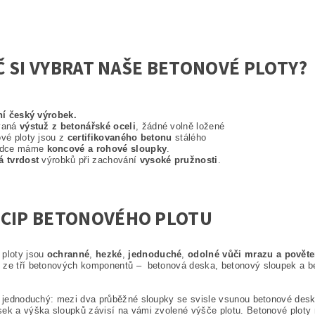
 SI VYBRAT NAŠE BETONOVÉ PLOTY?
ní český výrobek.
vaná
výstuž
z betonářské oceli
, žádné volně ložené
vé ploty jsou z
certifikovaného betonu
stálého
ídce máme
koncové a rohové sloupky
.
á tvrdost
výrobků při zachování
vysoké pružnosti
.
NCIP BETONOVÉHO PLOTU
 ploty jsou
ochranné
,
hezké
,
jednoduché
,
odolné vůči mrazu a pově
 ze tří betonových komponentů – betonová deska, betonový sloupek a b
e jednoduchý: mezi dva průběžné sloupky se svisle vsunou betonové desk
ek a výška sloupků závisí na vámi zvolené výšče plotu. Betonové ploty