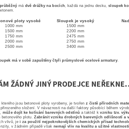
 průběžný
má
dvě drážky na bocích
, každá na jednu desku,
sloupek ko
betonem.
tonové ploty vysoké
Sloupek je vysoký
Nad
1000 mm
1500 mm
1500 mm
2200 mm
1750 mm
2475 mm
2000 mm
2750 mm
2500 mm
3400 mm
oupek má v sobě zapuštěny čtyři průmyslové ocelové armatury
.
ÁM ŽÁDNÝ JINÝ PRODEJCE NEŘEKNE..
 kterého jsou betonové ploty vyrobeny, je tvořen
z čistě přírodních mate
 přirozeného složení. V návaznosti na další faktory působící během výro
y,
může dojít ke kolísání barevných odstínů
a taktéž k
vzniku tzv. výk
h betonového plotu.
Zabránit vzniku drobných barevných odlišností a
ch vlivů, je
i za použití nejpokrokovějších chemických přísad
technol
enzity, v žádném případě však
nemají vliv na kvalitu a užitné vlastnos