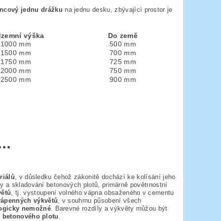
ncový jednu drážku
na jednu desku, zbývající prostor je
zemní výška
Do země
1000 mm
500 mm
1500 mm
700 mm
1750 mm
725 mm
2000 mm
750 mm
2500 mm
900 mm
..
riálů
, v důsledku čehož zákonitě dochází ke kolísání jeho
by a skladování betonových plotů, primárně povětrnostní
větů
, tj. vystoupení volného vápna obsaženého v cementu
 vápenných výkvětů
, v souhrnu působení všech
ogicky nemožné
. Barevné rozdíly a výkvěty můžou být
ti betonového plotu
.