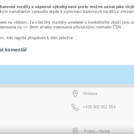
é
barevné rozdíly a vápenné výkvěty není proto možné uznat jako chy
kým namáháním zpravidla dojde k vyrovnání barevných rozdílů a zmizení
bere na vědomí, že všechny rozměry uvedené u konkrétního zboží jsou u
 stanovena na +/- 8mm a/nebo stanovené příslušnými normami ČSN.
ní, kdo napíše příspěvek k této položce.
at komentář
Ostrava
+420 602 651 554
Praha - Herink