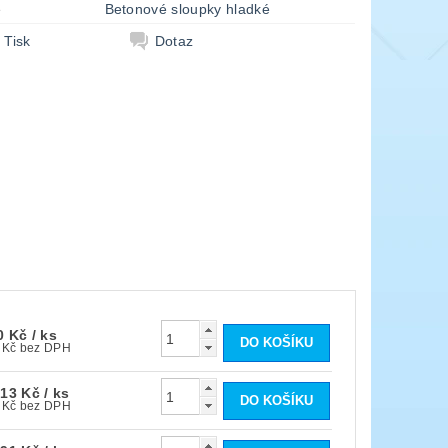
e
Betonové sloupky hladké
Tisk
Dotaz
0 Kč
/ ks
760,66 Kč bez DPH
,13 Kč
/ ks
857,96 Kč bez DPH