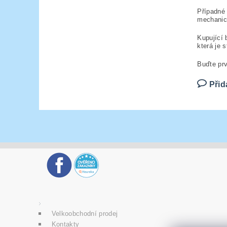
Případn
mechanic
Kupující 
která je
Buďte prv
Přid
Velkoobchodní prodej
Kontakty