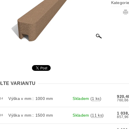
Kategori
LTE VARIANTU
920,4
Výška v mm:: 1000 mm
Skladem
(
1 ks
)
14
1 038
Výška v mm:: 1500 mm
Skladem
(
11 ks
)
16