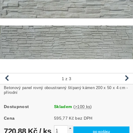
1
z 3
Betonový panel rovný oboustranný štípaný kámen 200 x 50 x 4 cm -
přírodní
Dostupnost
Skladem
(
>100 ks
)
Cena
595,77 Kč bez DPH
720,88 Kč
/ ks