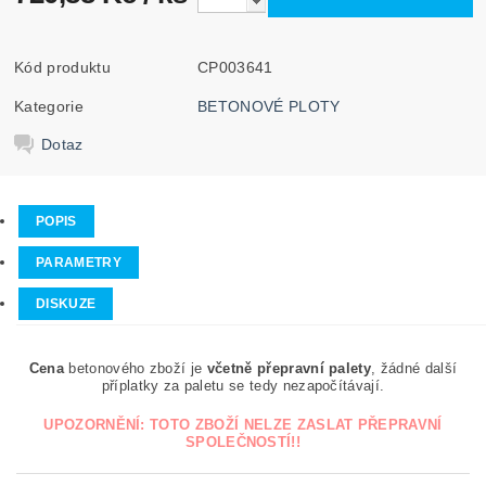
Kód produktu
CP003641
Kategorie
BETONOVÉ PLOTY
Dotaz
POPIS
PARAMETRY
DISKUZE
Cena
betonového zboží je
včetně přepravní palety
, žádné další
příplatky za paletu se tedy nezapočítávají.
UPOZORNĚNÍ: TOTO ZBOŽÍ NELZE ZASLAT PŘEPRAVNÍ
SPOLEČNOSTÍ!!