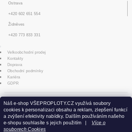
Ostrava
+420 602 651 554
Židněves
+420 773 833 331
Velkoobchodní prodej
Kontakty
Doprava
Obchodní podmínky
Kariéra
GDPR
icons8.com
Náš e-shop VŠEPROPLOTY.CZ využívá soubory
cookies k personalizaci obsahu a reklam, zlepšení funkcí
a zvýšení efektivity nabídky. Dalším používáním našeho
Praha - Herink
e-shopu souhlasíte s jejich použitím |
Více o
souborech Cookies