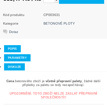
Kód produktu
CP003631
Kategorie
BETONOVÉ PLOTY
Dotaz
POPIS
PARAMETRY
DISKUZE
Cena
betonového zboží je
včetně přepravní palety
, žádné další
příplatky za paletu se tedy nezapočítávají.
UPOZORNĚNÍ: TOTO ZBOŽÍ NELZE ZASLAT PŘEPRAVNÍ
SPOLEČNOSTÍ!!