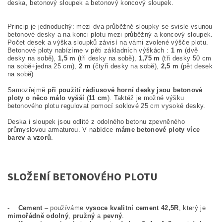
deska, betonový sloupek a betonový koncový sloupek.
Princip je jednoduchý: mezi dva průběžné sloupky se svisle vsunou
betonové desky a na konci plotu mezi průběžný a koncový sloupek.
Počet desek a výška sloupků závisí na vámi zvolené výšče plotu.
Betonové ploty nabízíme v pěti základních výškách :
1 m
(dvě
desky na sobě),
1,5 m
(tři desky na sobě),
1,75 m
(tři desky 50 cm
na sobě+jedna 25 cm),
2 m
(čtyři desky na sobě),
2,5 m
(pět desek
na sobě)
Samozřejmě
při použití rádiusové horní desky jsou betonové
ploty o něco málo vyšší
(
11 cm
). Taktéž je možné výšku
betonového plotu regulovat pomocí soklové 25 cm vysoké desky.
Deska i sloupek jsou odlité z odolného betonu zpevněného
průmyslovou armaturou. V nabídce
máme betonové ploty více
barev a vzorů
.
SLOŽENÍ BETONOVÉHO PLOTU
-
Cement
– používáme
vysoce kvalitní cement 42,5R
, který je
mimořádně odolný
,
pružný
a
pevný
.