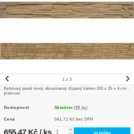
1
z 3
Betonový panel rovný oboustranný štípaný kámen 200 x 25 x 4 cm -
pískovec
Dostupnost
Skladem
(
99 ks
)
Cena
541,71 Kč bez DPH
655,47 Kč
/ ks