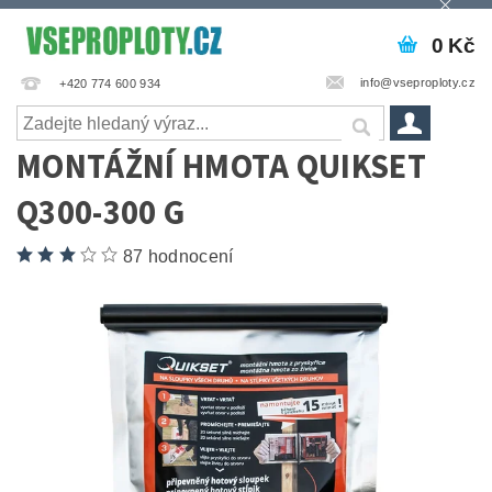
0 Kč
info@vseproploty.cz
+420 774 600 934
MONTÁŽNÍ HMOTA QUIKSET
Q300-300 G
87 hodnocení