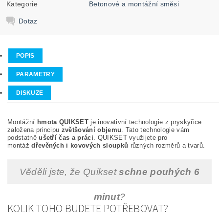
Kategorie
Betonové a montážní směsi
Dotaz
POPIS
PARAMETRY
DISKUZE
Montážní
hmota QUIKSET
je inovativní technologie z pryskyřice
založena principu
zvětšování objemu
. Tato technologie vám
podstatně
ušetří čas a práci
. QUIKSET využijete pro
montáž
dřevěných i kovových sloupků
různých rozměrů a tvarů.
Věděli jste, že Quikset
schne pouhých 6
minut
?
KOLIK TOHO BUDETE POTŘEBOVAT?