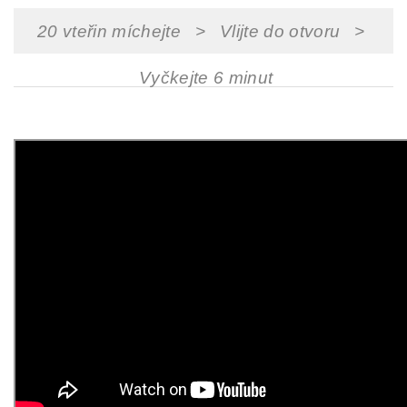
20 vteřin míchejte > Vlijte do otvoru >
Vyčkejte 6 minut