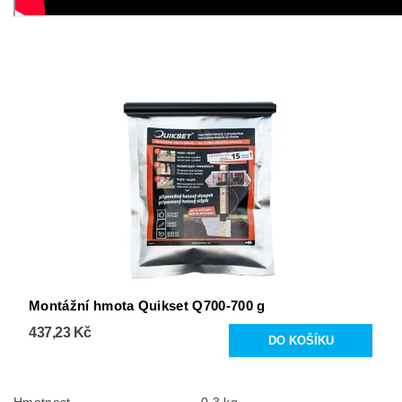
Montážní hmota Quikset Q700-700 g
437,23 Kč