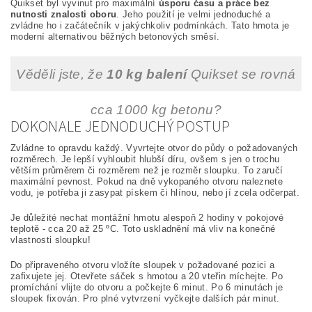
Quikset byl vyvinut pro maximální
úsporu času a práce bez
nutnosti znalosti oboru
. Jeho použití je velmi jednoduché a
zvládne ho i začátečník v jakýchkoliv podmínkách. Tato hmota je
moderní alternativou běžných betonových směsí.
Věděli jste, že
10 kg balení
Quikset se rovná
cca 1000 kg betonu?
DOKONALE JEDNODUCHÝ POSTUP
Zvládne to opravdu každý. Vyvrtejte otvor do půdy o požadovaných
rozměrech. Je lepší vyhloubit hlubší díru, ovšem s jen o trochu
větším průměrem či rozměrem než je rozměr sloupku. To zaručí
maximální pevnost. Pokud na dně vykopaného otvoru naleznete
vodu, je potřeba ji zasypat pískem či hlínou, nebo jí zcela odčerpat.
Je důležité nechat montážní hmotu alespoň 2 hodiny v pokojové
teplotě - cca 20 až 25 ºC. Toto uskladnění má vliv na konečné
vlastnosti sloupku!
Do připraveného otvoru vložíte sloupek v požadované pozici a
zafixujete jej. Otevřete sáček s hmotou a 20 vteřin míchejte. Po
promíchání vlijte do otvoru a počkejte 6 minut. Po 6 minutách je
sloupek fixován. Pro plné vytvrzení vyčkejte dalších pár minut.