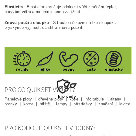
Elasticita
- Elasticita zaručuje odolnost vůči změnám teplot,
poryvům větru a mechanickému zatížení.
Znovu použití sloupku
- S trochou šikovnosti lze sloupek z
pryskyřice vyjmout, očistit a znovu použít.
PRO CO QUIKSET VYUŽÍT?
Panelové ploty | dřevěné ploty | koše | info tabule | altány |
branky | kotce | hřiště | lampy | přístřešky | značení | lavice
PRO KOHO JE QUIKSET VHODNÝ?