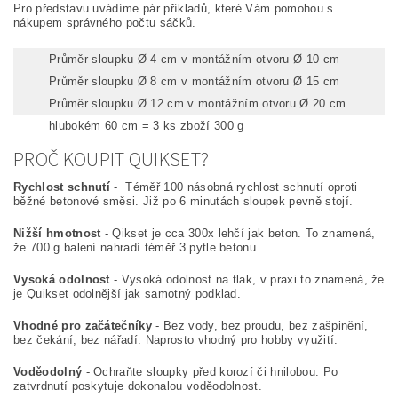
Pro představu uvádíme pár příkladů, které Vám pomohou s
nákupem správného počtu sáčků.
Průměr sloupku Ø 4 cm v montážním otvoru Ø 10 cm
hlubokém 60 cm = 1 ks zboží 300 g
Průměr sloupku Ø 8 cm v montážním otvoru Ø 15 cm
hlubokém 60 cm = 2 ks zboží 300 g
Průměr sloupku Ø 12 cm v montážním otvoru Ø 20 cm
hlubokém 60 cm = 3 ks zboží 300 g
PROČ KOUPIT QUIKSET?
Rychlost schnutí
- Téměř 100 násobná rychlost schnutí oproti
běžné betonové směsi. Již po 6 minutách sloupek pevně stojí.
Nižší hmotnost
- Qikset je cca 300x lehčí jak beton. To znamená,
že 700 g balení nahradí téměř 3 pytle betonu.
Vysoká odolnost
- Vysoká odolnost na tlak, v praxi to znamená, že
je Quikset odolnější jak samotný podklad.
Vhodné pro začátečníky
- Bez vody, bez proudu, bez zašpinění,
bez čekání, bez nářadí. Naprosto vhodný pro hobby využití.
Voděodolný
- Ochraňte sloupky před korozí či hnilobou. Po
zatvrdnutí poskytuje dokonalou voděodolnost.