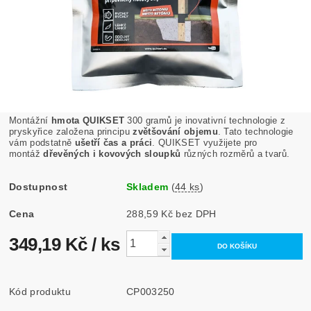
Montážní
hmota QUIKSET
300 gramů je inovativní technologie z
pryskyřice založena principu
zvětšování objemu
. Tato technologie
vám podstatně
ušetří čas a práci
. QUIKSET využijete pro
montáž
dřevěných i kovových sloupků
různých rozměrů a tvarů.
Dostupnost
Skladem
(
44 ks
)
Cena
288,59 Kč bez DPH
349,19 Kč
/ ks
Kód produktu
CP003250