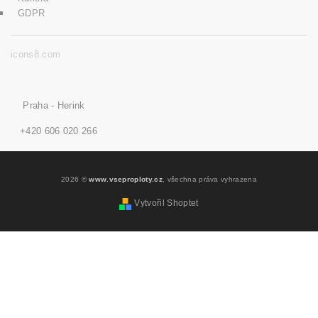
GDPR
icons8.com
Praha - Herink
+420 606 020 266
2026 ©
www.vseproploty.cz
, všechna práva vyhrazena
Vytvořil Shoptet