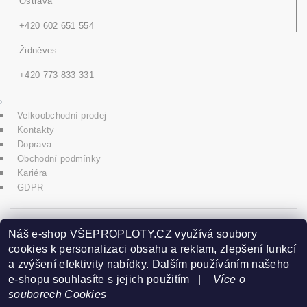
Ostrava
+420 602 651 554
Židněves
+420 773 833 331
Velkoobchodní prodej
Kontakty
Doprava
Obchodní podmínky
Kariéra
GDPR
icons8.com
Náš e-shop VŠEPROPLOTY.CZ využívá soubory
cookies k personalizaci obsahu a reklam, zlepšení funkcí
a zvýšení efektivity nabídky. Dalším používáním našeho
Praha - Herink
e-shopu souhlasíte s jejich použitím |
Více o
souborech Cookies
+420 606 020 266